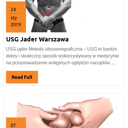
24
sty
2019
24
USG
USG Jader Warszawa
stycznia
2019
Jader
USG jąder Metoda ultrasonograficzna – USG to bardzo
Warszawa
dobry i skuteczny sposób wykorzystywany w medycynie
na przeprowadzenie wstępnych oględzin narządów. ...
Read
Read Full
Full
07