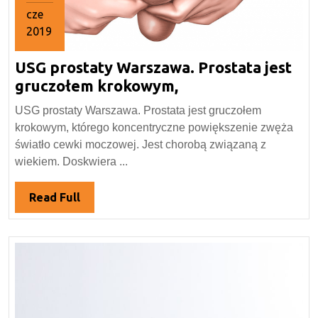
cze
2019
7
USG prostaty Warszawa. Prostata jest
czerwca
2019
USG
gruczołem krokowym,
prostaty
USG prostaty Warszawa. Prostata jest gruczołem
Warszawa.
krokowym, którego koncentryczne powiększenie zwęża
Prostata
światło cewki moczowej. Jest chorobą związaną z
jest
wiekiem. Doskwiera ...
gruczołem
krokowym,
Read
Read Full
Full