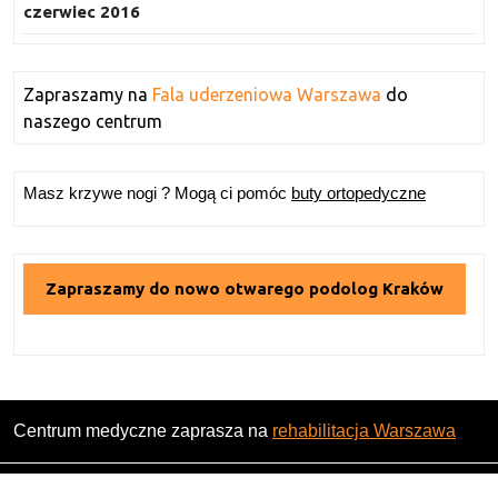
czerwiec 2016
Zapraszamy na
Fala uderzeniowa Warszawa
do
naszego centrum
Masz krzywe nogi ? Mogą ci pomóc
buty ortopedyczne
Zapraszamy do nowo otwarego podolog Kraków
Centrum medyczne zaprasza na
rehabilitacja Warszawa
Magazine WordPress Theme
By Themesglance