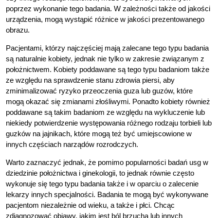
poprzez wykonanie tego badania. W zależności także od jakości
urządzenia, mogą wystąpić różnice w jakości prezentowanego
obrazu.
Pacjentami, którzy najczęściej mają zalecane tego typu badania
są naturalnie kobiety, jednak nie tylko w zakresie związanym z
położnictwem. Kobiety poddawane są tego typu badaniom także
ze względu na sprawdzenie stanu zdrowia piersi, aby
zminimalizować ryzyko przeoczenia guza lub guzów, które
mogą okazać się zmianami złośliwymi. Ponadto kobiety również
poddawane są takim badaniom ze względu na wykluczenie lub
niekiedy potwierdzenie występowania różnego rodzaju torbieli lub
guzków na jajnikach, które mogą też być umiejscowione w
innych częściach narządów rozrodczych.
Warto zaznaczyć jednak, że pomimo popularności badań usg w
dziedzinie położnictwa i ginekologii, to jednak równie często
wykonuje się tego typu badania także i w oparciu o zalecenie
lekarzy innych specjalności. Badania te mogą być wykonywane
pacjentom niezależnie od wieku, a także i płci. Chcąc
zdiagnozować objawy, jakim jest ból brzucha lub innych