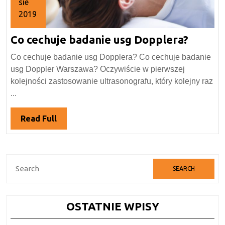
sie
2019
17
Co
Co cechuje badanie usg Dopplera?
sierpnia
2019
cechuj
Co cechuje badanie usg Dopplera? Co cechuje badanie
badani
usg Doppler Warszawa? Oczywiście w pierwszej
usg
kolejności zastosowanie ultrasonografu, który kolejny raz
Dopple
...
Read
Read Full
Full
Search
for:
OSTATNIE WPISY