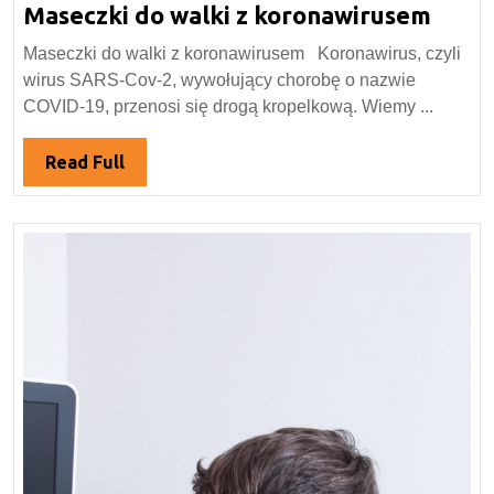
Mase
Maseczki do walki z koronawirusem
marca
2020
do
Maseczki do walki z koronawirusem Koronawirus, czyli
walki
wirus SARS-Cov-2, wywołujący chorobę o nazwie
z
COVID-19, przenosi się drogą kropelkową. Wiemy ...
koro
Read
Read Full
Full