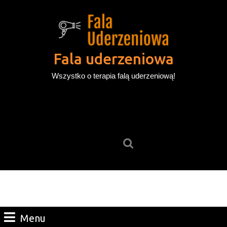
Skip
to
content
Skip
to
Fala uderzeniowa
content
Wszystko o terapia falą uderzeniową!
Search
for:
Menu
Menu