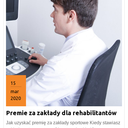
15
mar
2020
15
Pre
Premie za zakłady dla rehabilitantów
marca
2020
za
Jak uzyskać premię za zakłady sportowe Kiedy stawiasz
zak