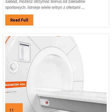
zakład, możesz otrzymać bonus od zakładów
dla
sportowych. Istnieje wiele witryn z ofertami ...
reh
Read
Read Full
Full
11