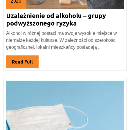
2020
31
Uzależnienie od alkoholu – grupy
marca
2020
Uzależnienie
podwyższonego ryzyka
od
Alkohol w różnej postaci ma swoje wysokie miejsce w
alkoholu
niemalże każdej kulturze. W zależności od szerokości
–
geograficznej, lokalni mieszkańcy posiadają ...
grupy
podwyższonego
Read
Read Full
ryzyka
Full