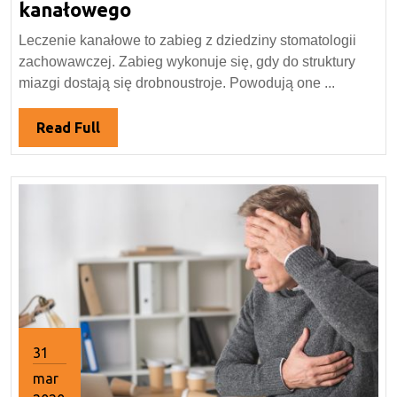
2020
Metody
kanałowego
wykonywania
Leczenie kanałowe to zabieg z dziedziny stomatologii
leczenia
zachowawczej. Zabieg wykonuje się, gdy do struktury
kanałowego
miazgi dostają się drobnoustroje. Powodują one ...
Read
Read Full
Full
31
mar