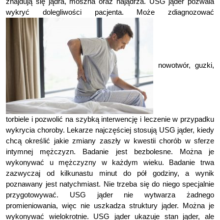
znajdują się jądra, moszna oraz najądrza. USG jąder pozwala
wykryć dolegliwości pacjenta. Może zdiagnozować
nowotwór, guzki,
torbiele i pozwolić na szybką interwencję i leczenie w przypadku
wykrycia choroby. Lekarze najczęściej stosują USG jąder, kiedy
chcą określić jakie zmiany zaszły w kwestii chorób w sferze
intymnej mężczyzn. Badanie jest bezbolesne. Można je
wykonywać u mężczyzny w każdym wieku. Badanie trwa
zazwyczaj od kilkunastu minut do pół godziny, a wynik
poznawany jest natychmiast. Nie trzeba się do niego specjalnie
przygotowywać. USG jąder nie wytwarza żadnego
promieniowania, więc nie uszkadza struktury jąder. Można je
wykonywać wielokrotnie. USG jąder ukazuje stan jąder, ale