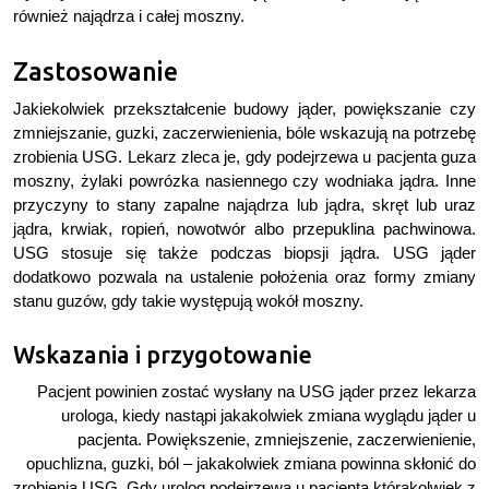
również najądrza i całej moszny.
Zastosowanie
Jakiekolwiek przekształcenie budowy jąder, powiększanie czy
zmniejszanie, guzki, zaczerwienienia, bóle wskazują na potrzebę
zrobienia USG. Lekarz zleca je, gdy podejrzewa u pacjenta guza
moszny, żylaki powrózka nasiennego czy wodniaka jądra. Inne
przyczyny to stany zapalne najądrza lub jądra, skręt lub uraz
jądra, krwiak, ropień, nowotwór albo przepuklina pachwinowa.
USG stosuje się także podczas biopsji jądra. USG jąder
dodatkowo pozwala na ustalenie położenia oraz formy zmiany
stanu guzów, gdy takie występują wokół moszny.
Wskazania i przygotowanie
Pacjent powinien zostać wysłany na USG jąder przez lekarza
urologa, kiedy nastąpi jakakolwiek zmiana wyglądu jąder u
pacjenta. Powiększenie, zmniejszenie, zaczerwienienie,
opuchlizna, guzki, ból – jakakolwiek zmiana powinna skłonić do
zrobienia USG. Gdy urolog podejrzewa u pacjenta którąkolwiek z