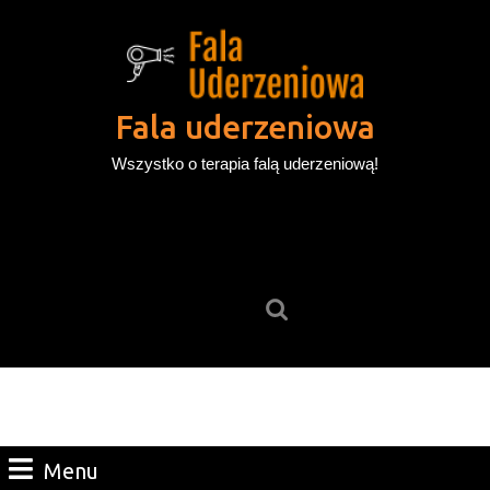
Skip
to
content
Skip
to
Fala uderzeniowa
content
Wszystko o terapia falą uderzeniową!
Search
for:
Menu
Menu