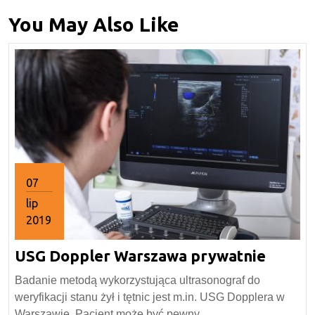
You May Also Like
07
lip
2019
7
USG
USG Doppler Warszawa prywatnie
lipca
2019
Doppl
Badanie metodą wykorzystująca ultrasonograf do
Warsz
weryfikacji stanu żył i tętnic jest m.in. USG Dopplera w
prywa
Warszawie. Pacjent może być pewny, ...