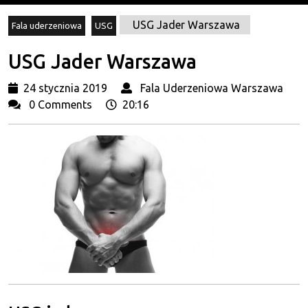
USG Jader Warszawa
Fala uderzeniowa
USG
USG Jader Warszawa
24
Fa
24 stycznia 2019
Fala Uderzeniowa Warszawa
stycznia
Ud
0 Comments
20:16
2019
Wa