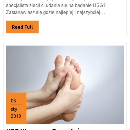
specjalista zlecił ci udanie się na badanie USG?
Zastanawiasz się gdzie najlepiej i najszybciej ...
Read
Read Full
Full
03
sty
2019
3
stycznia