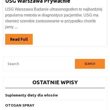
USG
USG Warszawa Prywatnie
2019
Warszawa
USG Warszawa Badanie ultrasonografem to najbardziej
Prywatnie
popularna metoda w diagnostyce pacjentów. USG ma
również szerokie zastosowanie w przypadku chorób
jamy ...
Read
Read Full
Full
Search
for:
OSTATNIE WPISY
Suplementy diety dla włosów
OTOSAN SPRAY