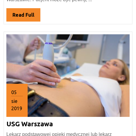
Read
Read Full
Full
05
sie
2019
5
USG
USG Warszawa
sierpnia
2019
Warszawa
Lekarz podstawowej opieki medycznej lub lekarz