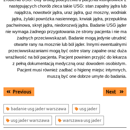
następujących chorób zleca takie USG: stan zapalny jądra lub
najądrza, nowotwór jądra, uraz jądra, guz moszny, wodniak
jądra, żylaki powrózka nasiennego, krwiak jądra, przepuklina
pachwinowa, skręt jądra, niedorozwój jądra. Badanie USG jąder
nie wymaga żadnego przygotowania ze strony pacjenta i nie ma
żadnych przeciwwskazań. Badanie mogą jedynie utrudnić
otwarte rany na mosznie lub ból jąder. Innymi ewentualnymi
przeciwwskazaniami mogą być ostre stany zapalne oraz duża
wrażliwość na ból pacjenta. Pacjent powinien przyjść do lekarza
z pełną dokumentacją medyczną oraz dowodem osobistym.
Pacjent musi również zadbać o higienę miejsc intymnych,
muszą być one dobrze umyte do badania.
Nawigacja
Previous
Next
Previous
Next
wpisu
post:
post:
badanie usg jader warszawa
usg jader
usg jader warszawa
warszawa usg jader