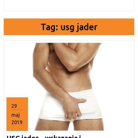
Tag:
usg jader
29
maj
2019
29
USG jąder – wskazania i
maja