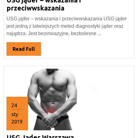
2019
USG
przeciwwskazania
jąder
USG jąder – wskazania i przeciwwskazania USG jąder
–
jest jedną z łatwiejszych metod diagnostyki jąder oraz
wskazania
najądrza. Jest bezinwazyjne, bezbolesne ...
i
przeciwwskazania
Read
Read Full
Full
24
sty
2019
24
USG
USG Jader Warszawa
stycznia