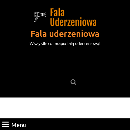
Skip
to
content
Skip
to
Fala uderzeniowa
content
Wszystko o terapia falą uderzeniową!
Search
for:
Menu
Menu