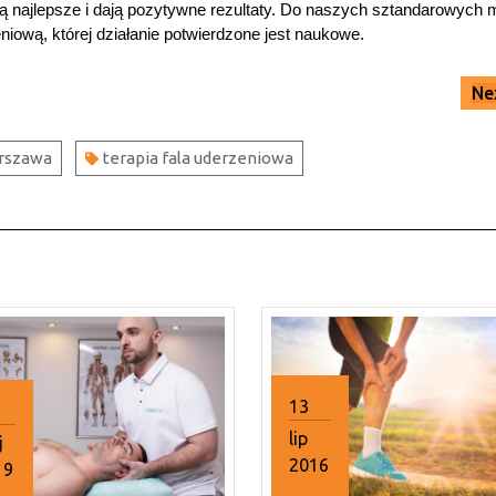
są najlepsze i dają pozytywne rezultaty. Do naszych sztandarowych 
eniową, której działanie potwierdzone jest naukowe.
Ne
arszawa
terapia fala uderzeniowa
13
lip
j
2016
19
13