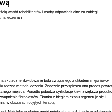
ową
ścią wśród rehabilitantów i osoby odpowiedzialne za zabiegi
 na leczeniu i
o na skuteczne likwidowanie bólu związanego z układem mięśniowo-
skuteczna metoda leczenia. Znacznie przyspiesza ona proces powro
cznego miejsca. Ponadto pobudza cyrkulacje krwi, zwiększa produkc
zwapnienia fibroblastów. Tkanka z biegiem czasu regeneruje się i
a, w obszarach objętych terapią.
ni. Największą skuteczność notuje się przy działaniu w odstępach 5