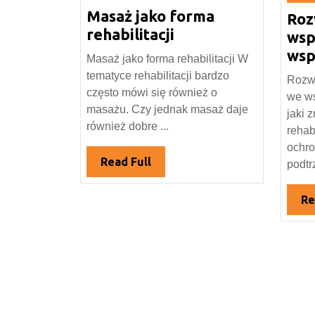
Masaż jako forma
czerwca
Roz
ma
2019
Masaż
rehabilitacji
20
wsp
jako
wsp
Masaż jako forma rehabilitacji W
forma
tematyce rehabilitacji bardzo
Rozwo
rehabilitacji
często mówi się również o
we w
masażu. Czy jednak masaż daje
jaki 
również dobre ...
rehab
ochro
Read
Read Full
podtr
Full
Re