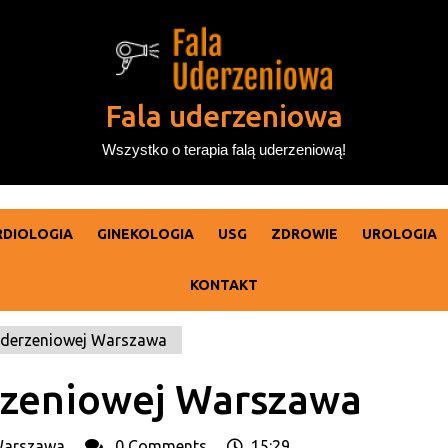
Fala uderzeniowa
Wszystko o terapia falą uderzeniową!
RDIOLOGIA
GINEKOLOGIA
USG
ZDROWIE
UROLOGIA
KONTAKT
 uderzeniowej Warszawa
erzeniowej Warszawa
Fala
Warszawa
0 Comments
15:29