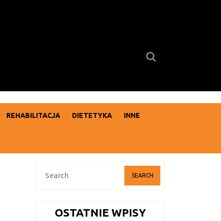
Search
for:
REHABILITACJA
DIETETYKA
INNE
Search
for:
OSTATNIE WPISY