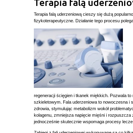
Terapia falą uderzeni
Terapia falą uderzeniową cieszy się dużą popularno
fizykoterapeutyczne. Działanie tego procesu polega
regeneracji ścięgien i tkanek miękkich. Pozwala t
szkieletowym. Fala uderzeniowa to nowoczesna i 
zdrowia, stymulując metabolizm wokół problematy
kolagenu, zmniejsza napięcie mięśni i rozpuszcza 
jednocześnie skutecznie wspomaga procesy leczeni
Zabiegi z fali uderzeniowej
wykonywane są co kilka d