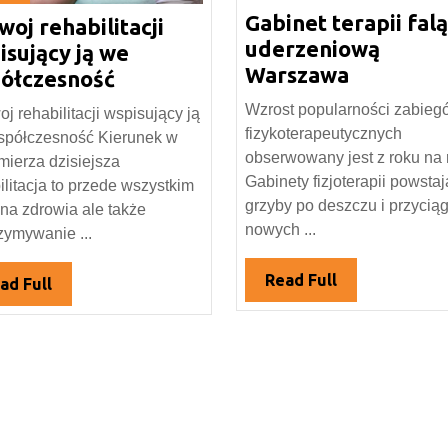
Gabinet terapii falą
lipca
woj rehabilitacji
ja
2016
uderzeniową
19
isujący ją we
Gabinet
Warszawa
Rozwoj
ółczesność
terapii
rehabilitacji
Wzrost popularności zabieg
j rehabilitacji wspisujący ją
falą
wspisujący
fizykoterapeutycznych
spółczesność Kierunek w
uderzeni
ją
obserwowany jest z roku na 
zmierza dzisiejsza
Warszaw
we
Gabinety fizjoterapii powstaj
ilitacja to przede wszystkim
współczesność
grzyby po deszczu i przycią
na zdrowia ale także
nowych ...
zymywanie ...
Read
Read Full
Read
ad Full
Full
Full