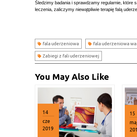
Śledzimy badania i sprawdzamy regularnie, które 
leczenia, zaliczymy niewątpliwie terapię falą uderz
Nawigacja
wpisu
fala uderzeniowa
fala uderzeniowa w
Zabiegi z fali uderzeniowej
You May Also Like
14
15
cze
ma
2019
20
14
15