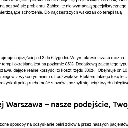
a pozbyć się problemu. Zabiegi te nie wymagają specjalistycznego
ierdzające schorzenie. Do najczęstszych wskazań do terapii falą
ajmuje najczęściej od 3 do 6 tygodni. W tym okresie czasu można
terapii określana jest na poziomie 85%. Dodatkową zaletą tego typu
rszawa, dające realne korzyści to koszt rzędu 300zł. Obejmuje on 10
abiegów z wykorzystaniem ultradźwięków. Efektem takiego toku lecz
dzyskali pełną ruchomość stawów i pozbyli się uciążliwych dolegliw
ej Warszawa – nasze podejście, Two
one sposoby na odzyskanie pełni zdrowia przez naszych pacjentów