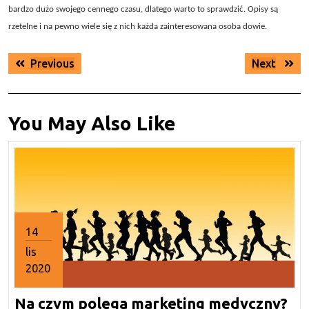
bardzo dużo swojego cennego czasu, dlatego warto to sprawdzić. Opisy są
rzetelne i na pewno wiele się z nich każda zainteresowana osoba dowie.
Nawigacja
Previous
Next
Previous
Next
wpisu
post:
post:
You May Also Like
14
lis
2020
14
Na
Na czym polega marketing medyczny?
listopada