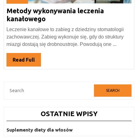
31
Metody wykonywania leczenia
marca
2020
Metody
kanałowego
wykonywania
Leczenie kanałowe to zabieg z dziedziny stomatologii
leczenia
zachowawczej. Zabieg wykonuje się, gdy do struktury
kanałowego
miazgi dostają się drobnoustroje. Powodują one ...
Read
Read Full
Full
Search
for:
OSTATNIE WPISY
Suplementy diety dla włosów