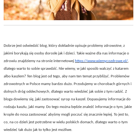
Dobrze jest odwiedzić blog, który dokładnie opisuje problemy zdrowotne, z
jakimi borykają się osoby dorosłe jak i dzieci. Takie ważne dla nas informacje o
zdrowiu znajdziemy na stronie internetowej
https://www.wiemycozdrowe.pl/
,
dlatego warto to sobie sprawdzić. Nie wiemy, w jaki sposób walczyć z katarem
albo kaszlem? Ten blog jest od tego, aby nam ten temat przybliżyć. Problemów
zdrowotnych w Polsce mamy bardzo dużo. Przodujemy w chorobach górnych i
dolnych dróg oddechowych, dlatego warto wiedzieć jak sobie z tym radzić. Z
bloga dowiemy się, jaki zastosować syrop na kaszel. Dopasujemy informacje do
rodzaju kaszlu, jaki mamy. Do tego można będzie znaleźć informacje o tym, jakie
krople do nosa zastosować abyśmy mogli poczuć się znacznie lepiej. To jest to,
co, na co dzień jest potrzebne w wielu polskich domach, dlatego warto o tym
wiedzieć tak dużo jak to tylko jest możliwe.