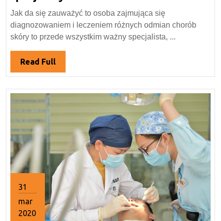
i
Jak da się zauważyć to osoba zajmująca się
niezbędna
diagnozowaniem i leczeniem różnych odmian chorób
pomoc
skóry to przede wszystkim ważny specjalista, ...
specjalisty.
Read
Read Full
Full
31
mar
2020