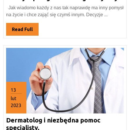
2020
cz
Jak wiadomo każdy z nas tak naprawdę ma inny pomysł
po
na życie i chce zająć się czymś innym. Decyzje ...
ma
me
Read
Read Full
Full
13
lut
2023
13
Dermatolog i niezbędna pomoc
lutego
2023
Dermatolog
specjalisty.