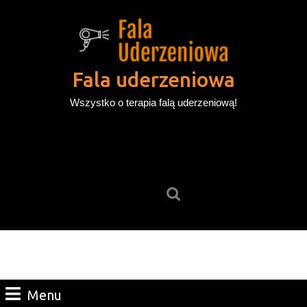
Skip
to
content
Skip
to
Fala uderzeniowa
content
Wszystko o terapia falą uderzeniową!
Search
for:
Menu
Menu