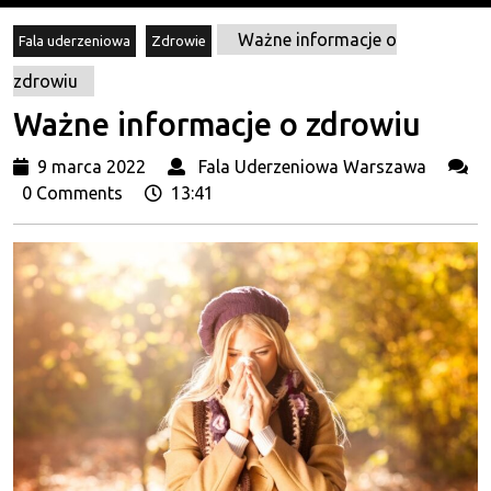
Ważne informacje o
Fala uderzeniowa
Zdrowie
zdrowiu
Ważne informacje o zdrowiu
9
Fala
9 marca 2022
Fala Uderzeniowa Warszawa
marca
Uderz
0 Comments
13:41
2022
Wars