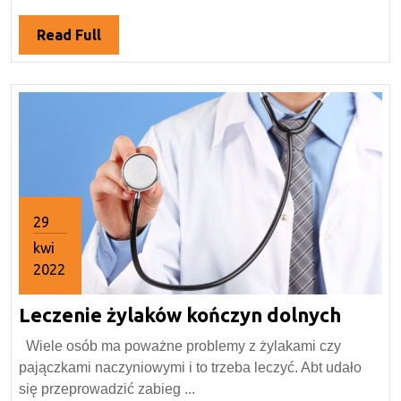
Read
Read Full
Full
29
kwi
2022
29
Lecze
Leczenie żylaków kończyn dolnych
kwietnia
2022
żylak
Wiele osób ma poważne problemy z żylakami czy
kończ
pajączkami naczyniowymi i to trzeba leczyć. Abt udało
dolny
się przeprowadzić zabieg ...