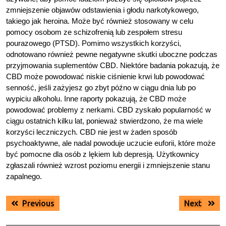
zmniejszenie objawów odstawienia i głodu narkotykowego,
takiego jak heroina. Może być również stosowany w celu
pomocy osobom ze schizofrenią lub zespołem stresu
pourazowego (PTSD). Pomimo wszystkich korzyści,
odnotowano również pewne negatywne skutki uboczne podczas
przyjmowania suplementów CBD. Niektóre badania pokazują, że
CBD może powodować niskie ciśnienie krwi lub powodować
senność, jeśli zażyjesz go zbyt późno w ciągu dnia lub po
wypiciu alkoholu. Inne raporty pokazują, że CBD może
powodować problemy z nerkami. CBD zyskało popularność w
ciągu ostatnich kilku lat, ponieważ stwierdzono, że ma wiele
korzyści leczniczych. CBD nie jest w żaden sposób
psychoaktywne, ale nadal powoduje uczucie euforii, które może
być pomocne dla osób z lękiem lub depresją. Użytkownicy
zgłaszali również wzrost poziomu energii i zmniejszenie stanu
zapalnego.
Nawigacja
Previous
Next
Previous
Next
wpisu
post:
post: