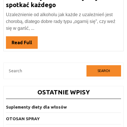
2022
Alkoholizm
spotkać każdego
jest
Uzależnienie od alkoholu jak każde z uzależnień jest
demokratyczny
chorobą, dlatego dobre rady typu „ogarnij się”, czy weź
–
się w garść, ...
może
spotkać
Read
Read Full
każdego
Full
Search
for:
OSTATNIE WPISY
Suplementy diety dla włosów
OTOSAN SPRAY