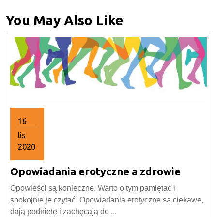
You May Also Like
16
lis
2020
16
Opowia
Opowiadania erotyczne a zdrowie
listopada
2020
erotyc
Opowieści są konieczne. Warto o tym pamiętać i
a
spokojnie je czytać. Opowiadania erotyczne są ciekawe,
zdrowi
dają podnietę i zachęcają do ...