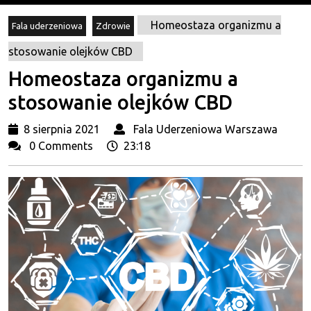
Homeostaza organizmu a
Fala uderzeniowa
Zdrowie
stosowanie olejków CBD
Homeostaza organizmu a
stosowanie olejków CBD
8
Fala
8 sierpnia 2021
Fala Uderzeniowa Warszawa
sierpnia
Ude
0 Comments
23:18
2021
War