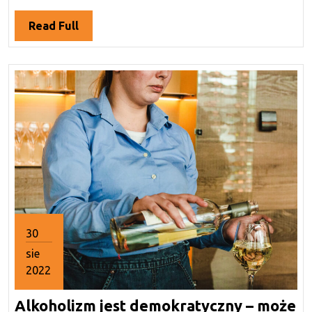
Read
Read Full
Full
30
sie
2022
30
Alkoholizm jest demokratyczny – może
sierpnia