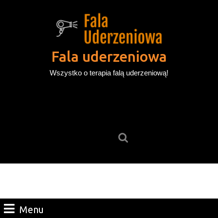
Skip
to
content
Skip
to
Fala uderzeniowa
content
Wszystko o terapia falą uderzeniową!
Search
for:
Menu
Menu