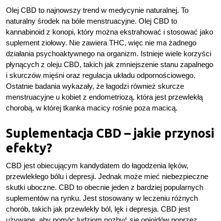
Olej CBD to najnowszy trend w medycynie naturalnej. To
naturalny środek na bóle menstruacyjne. Olej CBD to
kannabinoid z konopi, który można ekstrahować i stosować jako
suplement ziołowy. Nie zawiera THC, więc nie ma żadnego
działania psychoaktywnego na organizm. Istnieje wiele korzyści
płynących z oleju CBD, takich jak zmniejszenie stanu zapalnego
i skurczów mięśni oraz regulacja układu odpornościowego.
Ostatnie badania wykazały, że łagodzi również skurcze
menstruacyjne u kobiet z endometriozą, która jest przewlekłą
chorobą, w której tkanka macicy rośnie poza macicą.
Suplementacja CBD – jakie przynosi
efekty?
CBD jest obiecującym kandydatem do łagodzenia lęków,
przewlekłego bólu i depresji. Jednak może mieć niebezpieczne
skutki uboczne. CBD to obecnie jeden z bardziej popularnych
suplementów na rynku. Jest stosowany w leczeniu różnych
chorób, takich jak przewlekły ból, lęk i depresja. CBD jest
używane, aby pomóc ludziom pozbyć się opioidów poprzez