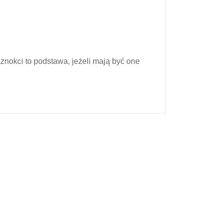
znie
nokci to podstawa, jeżeli mają być one
użać
cie?