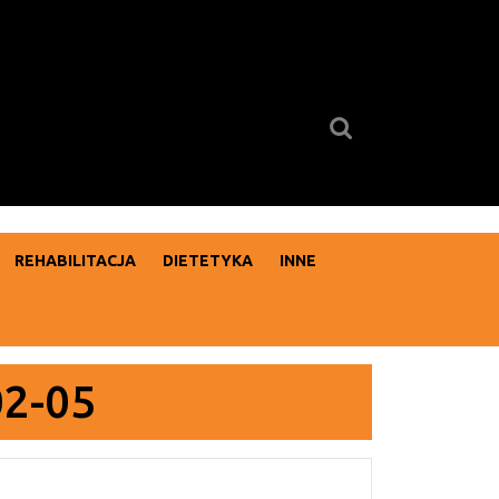
Search
for:
REHABILITACJA
DIETETYKA
INNE
02-05