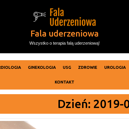
Fala uderzeniowa
Wszystko o terapia falą uderzeniową!
RDIOLOGIA
GINEKOLOGIA
USG
ZDROWIE
UROLOGIA
KONTAKT
Dzień:
2019-