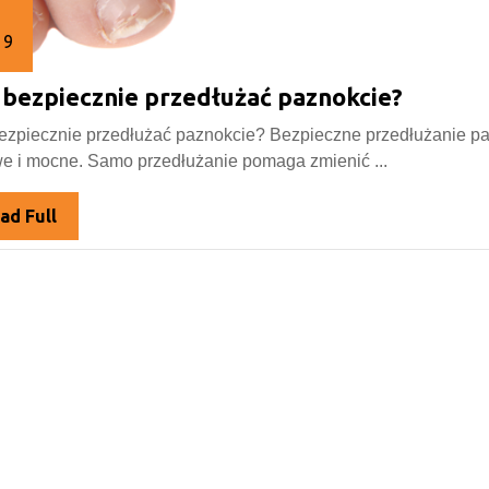
19
Jak
 bezpiecznie przedłużać paznokcie?
ego
19
bezpiec
ezpiecznie przedłużać paznokcie? Bezpieczne przedłużanie paz
przedł
e i mocne. Samo przedłużanie pomaga zmienić ...
paznok
Read
ad Full
Full