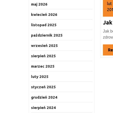
lut
maj 2026
20
kwiecień 2026
5
Jak
lut
listopad 2025
20
Jak b
październik 2025
zdrow
wrzesień 2025
Re
sierpień 2025
marzec 2025
luty 2025
styczeń 2025
grudzień 2024
sierpień 2024