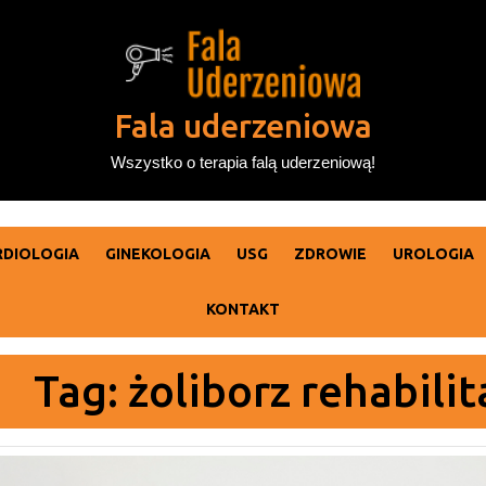
Fala uderzeniowa
Wszystko o terapia falą uderzeniową!
RDIOLOGIA
GINEKOLOGIA
USG
ZDROWIE
UROLOGIA
KONTAKT
Tag:
żoliborz rehabili