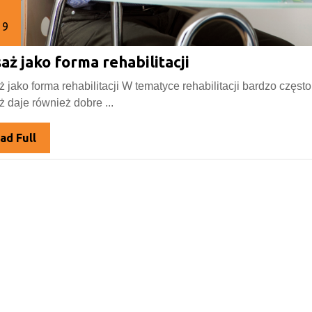
19
Masaż
aż jako forma rehabilitacji
erwca
19
jako
 jako forma rehabilitacji W tematyce rehabilitacji bardzo częs
forma
 daje również dobre ...
rehabilitacji
Read
ad Full
Full