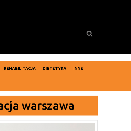
Search
for:
REHABILITACJA
DIETETYKA
INNE
tacja warszawa