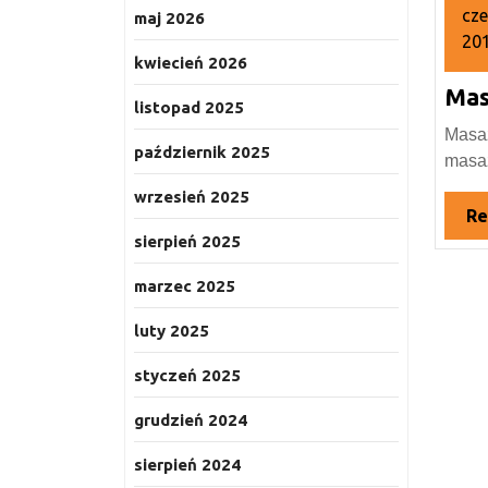
cze
maj 2026
20
kwiecień 2026
14
Mas
cz
listopad 2025
20
Masaż
październik 2025
masaż
wrzesień 2025
Re
sierpień 2025
marzec 2025
luty 2025
styczeń 2025
grudzień 2024
sierpień 2024