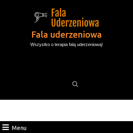
Skip
to
content
Skip
to
Fala uderzeniowa
content
Wszystko o terapia falą uderzeniową!
Search
for:
Menu
Menu