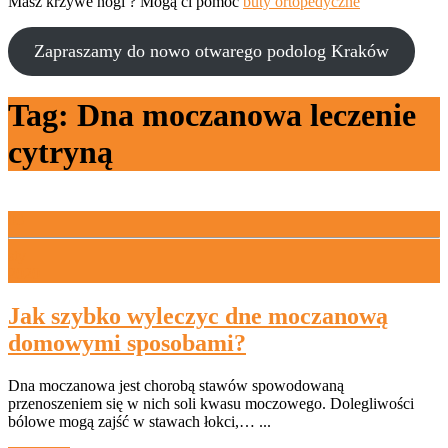
Masz krzywe nogi ? Mogą ci pomóc
buty ortopedyczne
Zapraszamy do nowo otwarego podolog Kraków
Tag:
Dna moczanowa leczenie
cytryną
03
sty
2020
3
stycznia
Jak szybko wyleczyc dne moczanową
2020
Jak
domowymi sposobami?
szybko
Dna moczanowa jest chorobą stawów spowodowaną
wyleczyc
przenoszeniem się w nich soli kwasu moczowego. Dolegliwości
dne
bólowe mogą zajść w stawach łokci,… ...