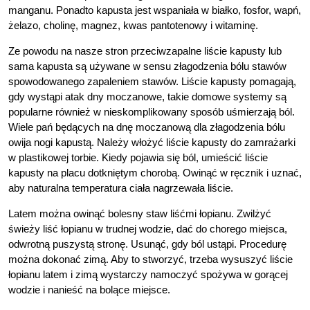
manganu. Ponadto kapusta jest wspaniała w białko, fosfor, wapń,
żelazo, cholinę, magnez, kwas pantotenowy i witaminę.
Ze powodu na nasze stron przeciwzapalne liście kapusty lub
sama kapusta są używane w sensu złagodzenia bólu stawów
spowodowanego zapaleniem stawów. Liście kapusty pomagają,
gdy wystąpi atak dny moczanowe, takie domowe systemy są
popularne również w nieskomplikowany sposób uśmierzają ból.
Wiele pań będących na dnę moczanową dla złagodzenia bólu
owija nogi kapustą. Należy włożyć liście kapusty do zamrażarki
w plastikowej torbie. Kiedy pojawia się ból, umieścić liście
kapusty na placu dotkniętym chorobą. Owinąć w ręcznik i uznać,
aby naturalna temperatura ciała nagrzewała liście.
Latem można owinąć bolesny staw liśćmi łopianu. Zwilżyć
świeży liść łopianu w trudnej wodzie, dać do chorego miejsca,
odwrotną puszystą stronę. Usunąć, gdy ból ustąpi. Procedurę
można dokonać zimą. Aby to stworzyć, trzeba wysuszyć liście
łopianu latem i zimą wystarczy namoczyć spożywa w gorącej
wodzie i nanieść na bolące miejsce.