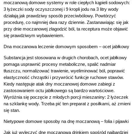
moczanową domowe systemy w role ciepłych kąpieli sodowych:
3 łyżeczki sody oczyszczonej i 9 kropli jodu na 3 litry wody
działają jak prawdziwy sposób przeciwbólowy. Powtórzyć
procedurę, co najmniej dwa razy dziennie. Zastanawiając się jak
przy dnie moczanowej złagodzić ból, ta receptura może objawić
się prawdziwym wybawieniem.
Dna moczanowa leczenie domowym sposobem – ocet jabłkowy
Substancja jest stosowana w drugich chorobach, ocet jabłkowy
pomaga usprawnić procesy metaboliczne, spalić nadmiar
tłuszczu, normalizować trawienie, wyeliminować ból, poprawić
elastyczność chrząstki i przywrócić funkcje ruchowe stawów.
Kiedy następuje atak dny moczanowej domowe zabiegi z
zastosowaniem octu jabłkowego są bardzo wartościowe.
Wyróżnia się poczęcie z młodych porcji mieszaniny: 2 łyżeczek
na szklankę wody. Trzeba pić ten preparat z posiłkami, aż zmieni
się stan.
Nietypowe domowe sposoby na dnę moczanową – folia i pijawki
Jak już wyleczyć dnę moczanowa drinkiem spośród najbardziej