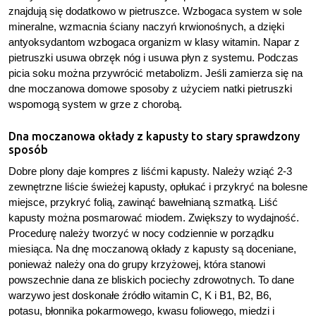
znajdują się dodatkowo w pietruszce. Wzbogaca system w sole
mineralne, wzmacnia ściany naczyń krwionośnych, a dzięki
antyoksydantom wzbogaca organizm w klasy witamin. Napar z
pietruszki usuwa obrzęk nóg i usuwa płyn z systemu. Podczas
picia soku można przywrócić metabolizm. Jeśli zamierza się na
dne moczanowa domowe sposoby z użyciem natki pietruszki
wspomogą system w grze z chorobą.
Dna moczanowa okłady z kapusty to stary sprawdzony
sposób
Dobre plony daje kompres z liśćmi kapusty. Należy wziąć 2-3
zewnętrzne liście świeżej kapusty, opłukać i przykryć na bolesne
miejsce, przykryć folią, zawinąć bawełnianą szmatką. Liść
kapusty można posmarować miodem. Zwiększy to wydajność.
Procedurę należy tworzyć w nocy codziennie w porządku
miesiąca. Na dnę moczanową okłady z kapusty są doceniane,
ponieważ należy ona do grupy krzyżowej, która stanowi
powszechnie dana ze bliskich pociechy zdrowotnych. To dane
warzywo jest doskonałe źródło witamin C, K i B1, B2, B6,
potasu, błonnika pokarmowego, kwasu foliowego, miedzi i