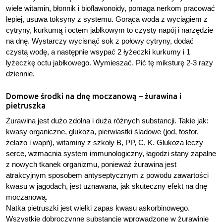
wiele witamin, błonnik i bioflawonoidy, pomaga nerkom pracować
lepiej, usuwa toksyny z systemu. Gorąca woda z wyciągiem z
cytryny, kurkumą i octem jabłkowym to czysty napój i narzędzie
na dnę. Wystarczy wycisnąć sok z połowy cytryny, dodać
czystą wodę, a następnie wsypać 2 łyżeczki kurkumy i 1
łyżeczkę octu jabłkowego. Wymieszać. Pić tę miksturę 2-3 razy
dziennie.
Domowe środki na dnę moczanową – żurawina i
pietruszka
Żurawina jest dużo zdolna i duża różnych substancji. Takie jak:
kwasy organiczne, glukoza, pierwiastki śladowe (jod, fosfor,
żelazo i wapń), witaminy z szkoły B, PP, C, K. Glukoza leczy
serce, wzmacnia system immunologiczny, łagodzi stany zapalne
z nowych tkanek organizmu, ponieważ żurawina jest
atrakcyjnym sposobem antyseptycznym z powodu zawartości
kwasu w jagodach, jest uznawana, jak skuteczny efekt na dnę
moczanową.
Natka pietruszki jest wielki zapas kwasu askorbinowego.
Wszystkie dobroczynne substancje wprowadzone w żurawinie