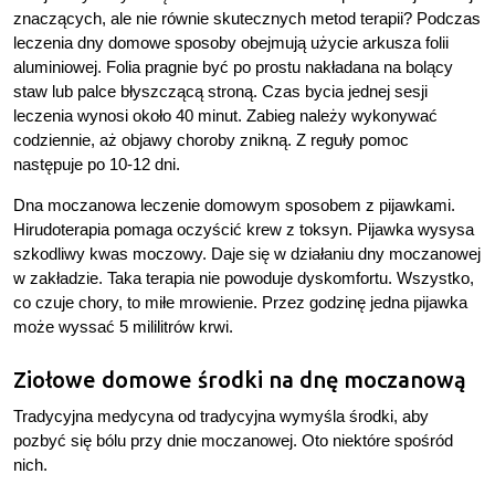
znaczących, ale nie równie skutecznych metod terapii? Podczas
leczenia dny domowe sposoby obejmują użycie arkusza folii
aluminiowej. Folia pragnie być po prostu nakładana na bolący
staw lub palce błyszczącą stroną. Czas bycia jednej sesji
leczenia wynosi około 40 minut. Zabieg należy wykonywać
codziennie, aż objawy choroby znikną. Z reguły pomoc
następuje po 10-12 dni.
Dna moczanowa leczenie domowym sposobem z pijawkami.
Hirudoterapia pomaga oczyścić krew z toksyn. Pijawka wysysa
szkodliwy kwas moczowy. Daje się w działaniu dny moczanowej
w zakładzie. Taka terapia nie powoduje dyskomfortu. Wszystko,
co czuje chory, to miłe mrowienie. Przez godzinę jedna pijawka
może wyssać 5 mililitrów krwi.
Ziołowe domowe środki na dnę moczanową
Tradycyjna medycyna od tradycyjna wymyśla środki, aby
pozbyć się bólu przy dnie moczanowej. Oto niektóre spośród
nich.