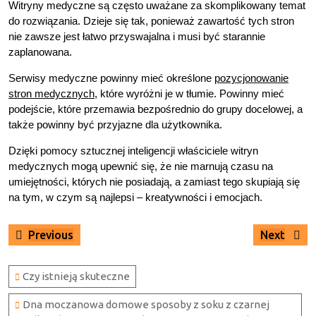
Witryny medyczne są często uważane za skomplikowany temat
do rozwiązania. Dzieje się tak, ponieważ zawartość tych stron
nie zawsze jest łatwo przyswajalna i musi być starannie
zaplanowana.
Serwisy medyczne powinny mieć określone
pozycjonowanie
stron medycznych
, które wyróżni je w tłumie. Powinny mieć
podejście, które przemawia bezpośrednio do grupy docelowej, a
także powinny być przyjazne dla użytkownika.
Dzięki pomocy sztucznej inteligencji właściciele witryn
medycznych mogą upewnić się, że nie marnują czasu na
umiejętności, których nie posiadają, a zamiast tego skupiają się
na tym, w czym są najlepsi – kreatywności i emocjach.
Nawigacja
Previous
Next
Previous
Next
wpisu
post:
post:
Czy istnieją skuteczne
Dna moczanowa domowe sposoby z soku z czarnej