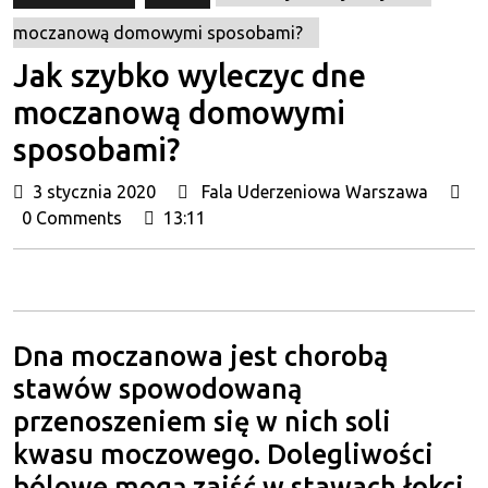
moczanową domowymi sposobami?
Jak szybko wyleczyc dne
moczanową domowymi
sposobami?
3
Fala
3 stycznia 2020
Fala Uderzeniowa Warszawa
stycznia
Uder
0 Comments
13:11
2020
Wars
Dna moczanowa jest chorobą
stawów spowodowaną
przenoszeniem się w nich soli
kwasu moczowego. Dolegliwości
bólowe mogą zajść w stawach łokci,