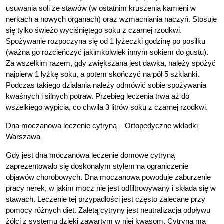
usuwania soli ze stawów (w ostatnim kruszenia kamieni w
nerkach a nowych organach) oraz wzmacniania naczyń. Stosuje
się tylko świeżo wyciśniętego soku z czarnej rzodkwi.
Spożywanie rozpoczyna się od 1 łyżeczki godzinę po posiłku
(ważna go rozcieńczyć jakimkolwiek innym sokiem do gustu).
Za wszelkim razem, gdy zwiększana jest dawka, należy spożyć
najpierw 1 łyżkę soku, a potem skończyć na pół 5 szklanki.
Podczas takiego działania należy odmówić sobie spożywania
kwaśnych i silnych potraw. Przebieg leczenia trwa aż do
wszelkiego wypicia, co chwila 3 litrów soku z czarnej rzodkwi.
Dna moczanowa leczenie cytryną –
Ortopedyczne wkładki
Warszawa
Gdy jest dna moczanowa leczenie domowe cytryną
zaprezentowało się doskonałym stylem na ograniczenie
objawów chorobowych. Dna moczanowa powoduje zaburzenie
pracy nerek, w jakim mocz nie jest odfiltrowywany i składa się w
stawach. Leczenie tej przypadłości jest często zalecane przy
pomocy różnych diet. Zaletą cytryny jest neutralizacja odpływu
żółci z systemu dzięki zawartym w niej kwasom. Cytryna ma