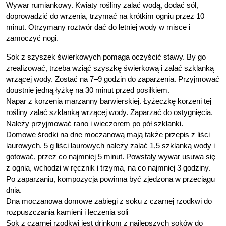
Wywar rumiankowy. Kwiaty rośliny zalać wodą, dodać sól,
doprowadzić do wrzenia, trzymać na krótkim ogniu przez 10
minut. Otrzymany roztwór dać do letniej wody w misce i
zamoczyć nogi.
Sok z szyszek świerkowych pomaga oczyścić stawy. By go
zrealizować, trzeba wziąć szyszkę świerkową i zalać szklanką
wrzącej wody. Zostać na 7–9 godzin do zaparzenia. Przyjmować
doustnie jedną łyżkę na 30 minut przed posiłkiem.
Napar z korzenia marzanny barwierskiej. Łyżeczkę korzeni tej
rośliny zalać szklanką wrzącej wody. Zaparzać do ostygnięcia.
Należy przyjmować rano i wieczorem po pół szklanki.
Domowe środki na dne moczanową mają także przepis z liści
laurowych. 5 g liści laurowych należy zalać 1,5 szklanką wody i
gotować, przez co najmniej 5 minut. Powstały wywar usuwa się
z ognia, wchodzi w ręcznik i trzyma, na co najmniej 3 godziny.
Po zaparzaniu, kompozycja powinna być zjedzona w przeciągu
dnia.
Dna moczanowa domowe zabiegi z soku z czarnej rzodkwi do
rozpuszczania kamieni i leczenia soli
Sok z czarnej rzodkwi jest drinkom z najlepszych soków do