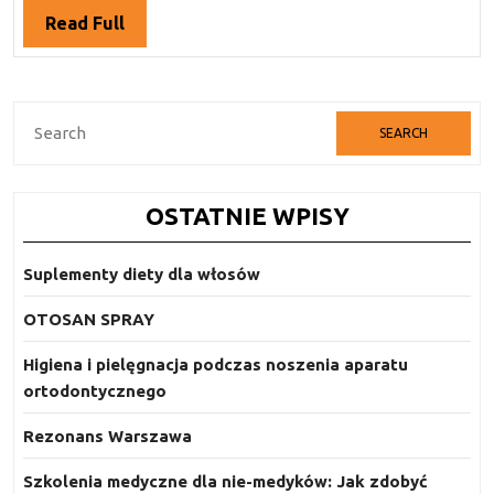
tego
Read
Read Full
kuzyna
Full
imbiru
i
Search
jak
for:
się
nim
OSTATNIE WPISY
delektować
Suplementy diety dla włosów
OTOSAN SPRAY
Higiena i pielęgnacja podczas noszenia aparatu
ortodontycznego
Rezonans Warszawa
Szkolenia medyczne dla nie-medyków: Jak zdobyć