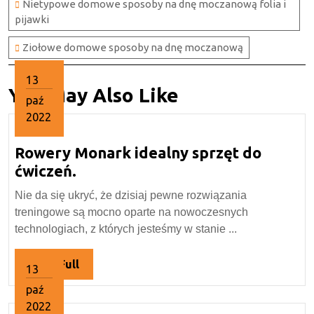
Nietypowe domowe sposoby na dnę moczanową folia i
pijawki
Ziołowe domowe sposoby na dnę moczanową
13
You May Also Like
paź
2022
13
Rowery Monark idealny sprzęt do
października
2022
Rowery
ćwiczeń.
Monark
Nie da się ukryć, że dzisiaj pewne rozwiązania
idealny
treningowe są mocno oparte na nowoczesnych
sprzęt
technologiach, z których jesteśmy w stanie ...
do
ćwiczeń.
Read
Read Full
13
Full
paź
2022