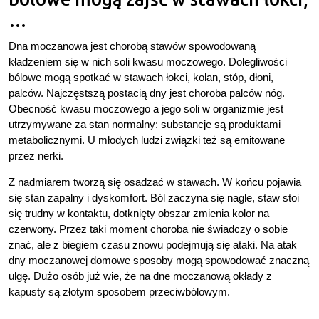
…
Dna moczanowa jest chorobą stawów spowodowaną
kładzeniem się w nich soli kwasu moczowego. Dolegliwości
bólowe mogą spotkać w stawach łokci, kolan, stóp, dłoni,
palców. Najczęstszą postacią dny jest choroba palców nóg.
Obecność kwasu moczowego a jego soli w organizmie jest
utrzymywane za stan normalny: substancje są produktami
metabolicznymi. U młodych ludzi związki też są emitowane
przez nerki.
Z nadmiarem tworzą się osadzać w stawach. W końcu pojawia
się stan zapalny i dyskomfort. Ból zaczyna się nagle, staw stoi
się trudny w kontaktu, dotknięty obszar zmienia kolor na
czerwony. Przez taki moment choroba nie świadczy o sobie
znać, ale z biegiem czasu znowu podejmują się ataki. Na atak
dny moczanowej domowe sposoby mogą spowodować znaczną
ulgę. Dużo osób już wie, że na dne moczanową okłady z
kapusty są złotym sposobem przeciwbólowym.