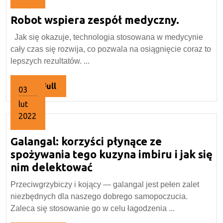
13
Robot
Robot wspiera zespół medyczny.
października
2022
wspiera
Jak się okazuje, technologia stosowana w medycynie
zespół
cały czas się rozwija, co pozwala na osiągnięcie coraz to
medyczn
lepszych rezultatów. ...
Read
Read Full
03
Full
lut
2022
3
Galangal: korzyści płynące ze
lutego
2022
spożywania tego kuzyna imbiru i jak się
Galangal:
nim delektować
korzyści
Przeciwgrzybiczy i kojący — galangal jest pełen zalet
płynące
niezbędnych dla naszego dobrego samopoczucia.
ze
Zaleca się stosowanie go w celu łagodzenia ...
spożywania