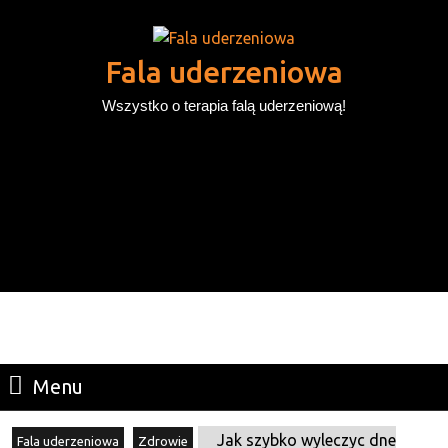
Skip
to
content
Fala uderzeniowa
Skip
Wszystko o terapia falą uderzeniową!
to
content
Search
for:
Menu
Menu
Jak szybko wyleczyc dne
Fala uderzeniowa
Zdrowie