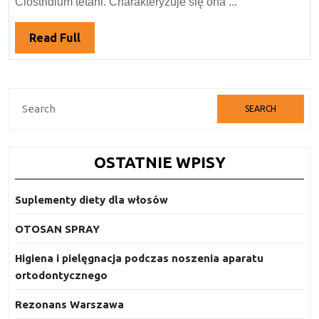
Clostridium tetani. Charakteryzuje się ona ...
–
objawy,
Read
Read Full
metody
Full
leczenia
Search
for:
OSTATNIE WPISY
Suplementy diety dla włosów
OTOSAN SPRAY
Higiena i pielęgnacja podczas noszenia aparatu
ortodontycznego
Rezonans Warszawa