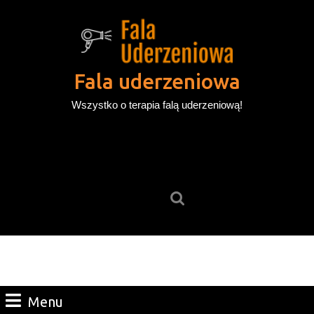
Skip
to
content
Skip
to
Fala uderzeniowa
content
Wszystko o terapia falą uderzeniową!
Search
for:
Menu
Menu