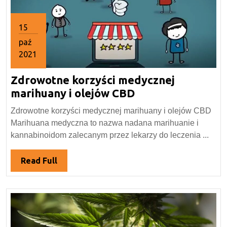
15
paź
2021
15
Zdrowotne korzyści medycznej
października
2021
Zdrowotne
marihuany i olejów CBD
korzyści
Zdrowotne korzyści medycznej marihuany i olejów CBD
medycznej
Marihuana medyczna to nazwa nadana marihuanie i
marihuany
kannabinoidom zalecanym przez lekarzy do leczenia ...
i
olejów
Read
Read Full
CBD
Full