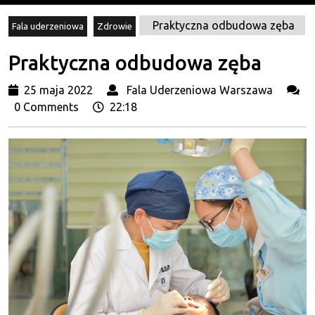
Praktyczna odbudowa zęba
Fala uderzeniowa
Zdrowie
Praktyczna odbudowa zęba
25
Fala
25 maja 2022
Fala Uderzeniowa Warszawa
maja
Uderz
0 Comments
22:18
2022
Wars