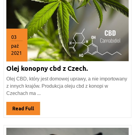
03
paź
2021
3
Olej
Olej konopny cbd z Czech.
października
2021
konopny
Olej CBD, który jest domowej uprawy, a nie importowany
cbd
z innych krajów. Produkcja oleju cbd z konopi w
z
Czechach ma ...
Czech.
Read
Read Full
Full