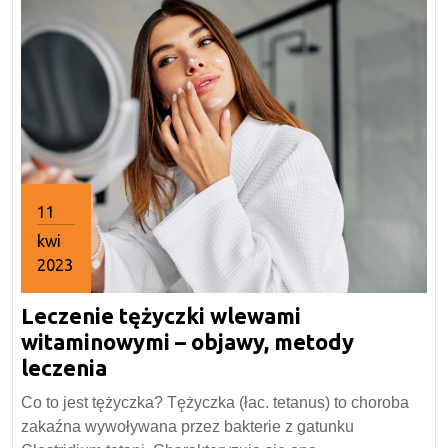
11
kwi
2023
11
Leczenie tężyczki wlewami
kwietnia
2023
witaminowymi – objawy, metody
Leczenie
leczenia
tężyczki
Co to jest tężyczka? Tężyczka (łac. tetanus) to choroba
wlewami
zakaźna wywoływana przez bakterie z gatunku
witaminowymi