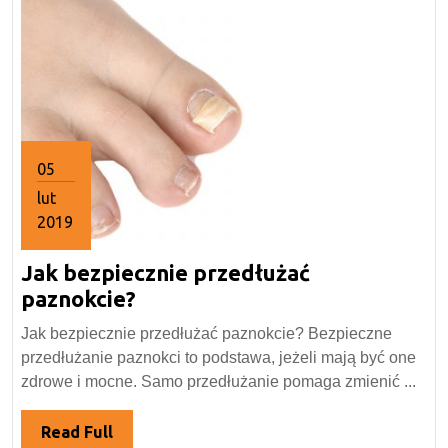
05
lut
2019
5
Jak bezpiecznie przedłużać
lutego
2019
Jak
paznokcie?
bezpiecznie
Jak bezpiecznie przedłużać paznokcie? Bezpieczne
przedłużać
przedłużanie paznokci to podstawa, jeżeli mają być one
paznokcie?
zdrowe i mocne. Samo przedłużanie pomaga zmienić ...
Read
Read Full