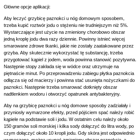
Główne opcje aplikacji:
Aby leczyć grzybicę paznokci u nóg domowym sposobem,
trzeba kupić roztwór jodu o stężeniu nie trudniejszym niż 5%.
Wystarczające jest użycie na zmieniony chorobowo obszar
jedną kroplę jodu dwa razy dziennie. Powinny istnieć więcej
smarowane zdrowe tkanki, jakie nie zostały zaatakowane przez
grzyba. Aby skutecznie wykorzystać tę substancję, trzeba
przygotować kąpiel z jodem, woda powinna stanowić pozytywna.
Następnie stopy zakłada się w wódce oraz utrzymuje na
piętnaście minut. Po przeprowadzeniu zabiegu płytka paznokcia
odłącza się od macierzy i powinna stać usunięta nożyczkami do
paznokci. Następnie trzeba smarować dotknięty obszar
nadtlenkiem wodoru i otworzyć opatrunek antybakteryjny.
Aby na grzybicę paznokci u nóg domowe sposoby zadziałały i
przyniosły wymarzone efekty, przed pójściem spać należy robić
kąpiele na podstawie soli i jodu. W ostatnim celu należy około
150 gramów soli morskiej i kilka sody dołączyć do litra wody, po
czym dołączyć około 10 kropli jodu. Gdy skóra jest odpowiednio
wymoczona, można usunąć zmieniony obszar paznokcia, a