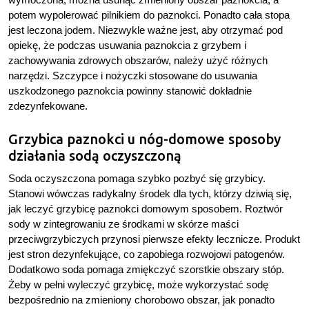
potem wypolerować pilnikiem do paznokci. Ponadto cała stopa
jest leczona jodem. Niezwykle ważne jest, aby otrzymać pod
opiekę, że podczas usuwania paznokcia z grzybem i
zachowywania zdrowych obszarów, należy użyć różnych
narzędzi. Szczypce i nożyczki stosowane do usuwania
uszkodzonego paznokcia powinny stanowić dokładnie
zdezynfekowane.
Grzybica paznokci u nóg-domowe sposoby
działania sodą oczyszczoną
Soda oczyszczona pomaga szybko pozbyć się grzybicy.
Stanowi wówczas radykalny środek dla tych, którzy dziwią się,
jak leczyć grzybicę paznokci domowym sposobem. Roztwór
sody w zintegrowaniu ze środkami w skórze maści
przeciwgrzybiczych przynosi pierwsze efekty lecznicze. Produkt
jest stron dezynfekujące, co zapobiega rozwojowi patogenów.
Dodatkowo soda pomaga zmiękczyć szorstkie obszary stóp.
Żeby w pełni wyleczyć grzybicę, może wykorzystać sodę
bezpośrednio na zmieniony chorobowo obszar, jak ponadto