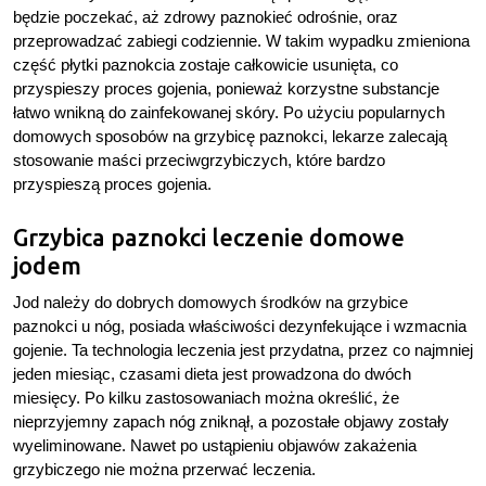
będzie poczekać, aż zdrowy paznokieć odrośnie, oraz
przeprowadzać zabiegi codziennie. W takim wypadku zmieniona
część płytki paznokcia zostaje całkowicie usunięta, co
przyspieszy proces gojenia, ponieważ korzystne substancje
łatwo wnikną do zainfekowanej skóry. Po użyciu popularnych
domowych sposobów na grzybicę paznokci, lekarze zalecają
stosowanie maści przeciwgrzybiczych, które bardzo
przyspieszą proces gojenia.
Grzybica paznokci leczenie domowe
jodem
Jod należy do dobrych domowych środków na grzybice
paznokci u nóg, posiada właściwości dezynfekujące i wzmacnia
gojenie. Ta technologia leczenia jest przydatna, przez co najmniej
jeden miesiąc, czasami dieta jest prowadzona do dwóch
miesięcy. Po kilku zastosowaniach można określić, że
nieprzyjemny zapach nóg zniknął, a pozostałe objawy zostały
wyeliminowane. Nawet po ustąpieniu objawów zakażenia
grzybiczego nie można przerwać leczenia.