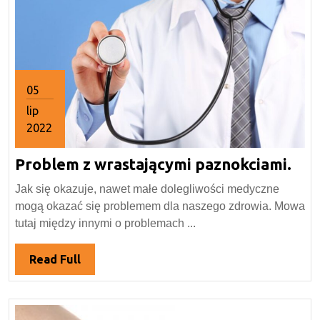
05
lip
2022
5
Pro
Problem z wrastającymi paznokciami.
lipca
2022
z
Jak się okazuje, nawet małe dolegliwości medyczne
wra
mogą okazać się problemem dla naszego zdrowia. Mowa
paz
tutaj między innymi o problemach ...
Read
Read Full
Full