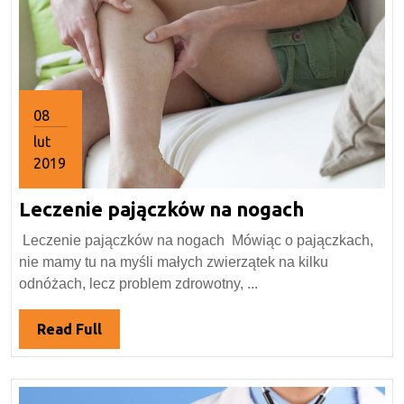
08
lut
2019
8
Leczenie
Leczenie pajączków na nogach
lutego
2019
pajączków
Leczenie pajączków na nogach Mówiąc o pajączkach,
na
nie mamy tu na myśli małych zwierzątek na kilku
nogach
odnóżach, lecz problem zdrowotny, ...
Read
Read Full
Full