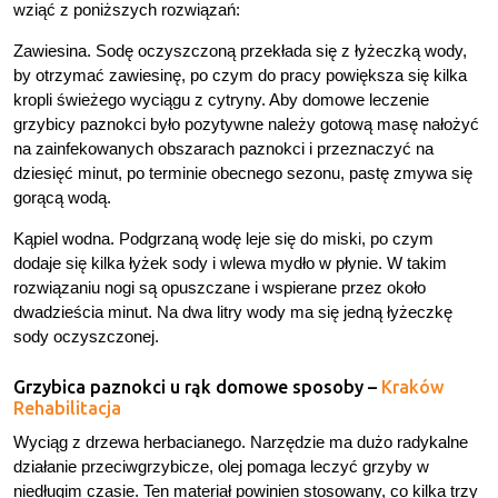
wziąć z poniższych rozwiązań:
Zawiesina. Sodę oczyszczoną przekłada się z łyżeczką wody,
by otrzymać zawiesinę, po czym do pracy powiększa się kilka
kropli świeżego wyciągu z cytryny. Aby domowe leczenie
grzybicy paznokci było pozytywne należy gotową masę nałożyć
na zainfekowanych obszarach paznokci i przeznaczyć na
dziesięć minut, po terminie obecnego sezonu, pastę zmywa się
gorącą wodą.
Kąpiel wodna. Podgrzaną wodę leje się do miski, po czym
dodaje się kilka łyżek sody i wlewa mydło w płynie. W takim
rozwiązaniu nogi są opuszczane i wspierane przez około
dwadzieścia minut. Na dwa litry wody ma się jedną łyżeczkę
sody oczyszczonej.
Grzybica paznokci u rąk domowe sposoby –
Kraków
Rehabilitacja
Wyciąg z drzewa herbacianego. Narzędzie ma dużo radykalne
działanie przeciwgrzybicze, olej pomaga leczyć grzyby w
niedługim czasie. Ten materiał powinien stosowany, co kilka trzy