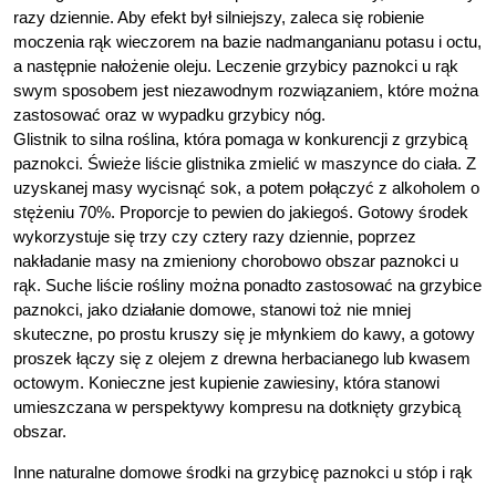
razy dziennie. Aby efekt był silniejszy, zaleca się robienie
moczenia rąk wieczorem na bazie nadmanganianu potasu i octu,
a następnie nałożenie oleju. Leczenie grzybicy paznokci u rąk
swym sposobem jest niezawodnym rozwiązaniem, które można
zastosować oraz w wypadku grzybicy nóg.
Glistnik to silna roślina, która pomaga w konkurencji z grzybicą
paznokci. Świeże liście glistnika zmielić w maszynce do ciała. Z
uzyskanej masy wycisnąć sok, a potem połączyć z alkoholem o
stężeniu 70%. Proporcje to pewien do jakiegoś. Gotowy środek
wykorzystuje się trzy czy cztery razy dziennie, poprzez
nakładanie masy na zmieniony chorobowo obszar paznokci u
rąk. Suche liście rośliny można ponadto zastosować na grzybice
paznokci, jako działanie domowe, stanowi toż nie mniej
skuteczne, po prostu kruszy się je młynkiem do kawy, a gotowy
proszek łączy się z olejem z drewna herbacianego lub kwasem
octowym. Konieczne jest kupienie zawiesiny, która stanowi
umieszczana w perspektywy kompresu na dotknięty grzybicą
obszar.
Inne naturalne domowe środki na grzybicę paznokci u stóp i rąk