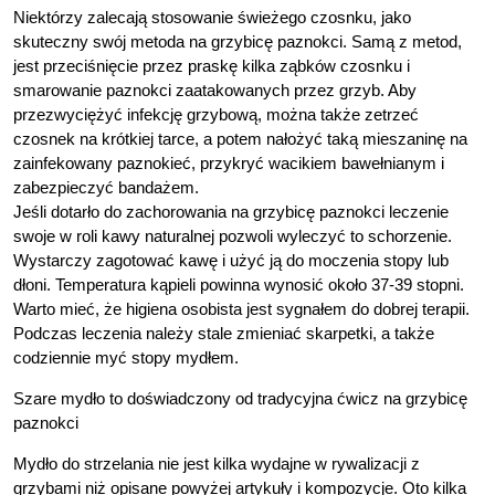
Niektórzy zalecają stosowanie świeżego czosnku, jako
skuteczny swój metoda na grzybicę paznokci. Samą z metod,
jest przeciśnięcie przez praskę kilka ząbków czosnku i
smarowanie paznokci zaatakowanych przez grzyb. Aby
przezwyciężyć infekcję grzybową, można także zetrzeć
czosnek na krótkiej tarce, a potem nałożyć taką mieszaninę na
zainfekowany paznokieć, przykryć wacikiem bawełnianym i
zabezpieczyć bandażem.
Jeśli dotarło do zachorowania na grzybicę paznokci leczenie
swoje w roli kawy naturalnej pozwoli wyleczyć to schorzenie.
Wystarczy zagotować kawę i użyć ją do moczenia stopy lub
dłoni. Temperatura kąpieli powinna wynosić około 37-39 stopni.
Warto mieć, że higiena osobista jest sygnałem do dobrej terapii.
Podczas leczenia należy stale zmieniać skarpetki, a także
codziennie myć stopy mydłem.
Szare mydło to doświadczony od tradycyjna ćwicz na grzybicę
paznokci
Mydło do strzelania nie jest kilka wydajne w rywalizacji z
grzybami niż opisane powyżej artykuły i kompozycje. Oto kilka