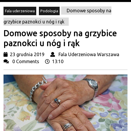
Domowe sposoby na
Fala uderzeniowa
Podologia
grzybice paznokci u nóg i rąk
Domowe sposoby na grzybice
paznokci u nóg i rąk
23
Fal
23 grudnia 2019
Fala Uderzeniowa Warszawa
grudnia
Ud
0 Comments
13:10
2019
Wa