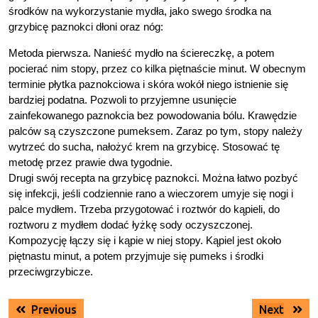
środków na wykorzystanie mydła, jako swego środka na
grzybicę paznokci dłoni oraz nóg:
Metoda pierwsza. Nanieść mydło na ściereczkę, a potem
pocierać nim stopy, przez co kilka piętnaście minut. W obecnym
terminie płytka paznokciowa i skóra wokół niego istnienie się
bardziej podatna. Pozwoli to przyjemne usunięcie
zainfekowanego paznokcia bez powodowania bólu. Krawędzie
palców są czyszczone pumeksem. Zaraz po tym, stopy należy
wytrzeć do sucha, nałożyć krem na grzybicę. Stosować tę
metodę przez prawie dwa tygodnie.
Drugi swój recepta na grzybicę paznokci. Można łatwo pozbyć
się infekcji, jeśli codziennie rano a wieczorem umyje się nogi i
palce mydłem. Trzeba przygotować i roztwór do kąpieli, do
roztworu z mydłem dodać łyżkę sody oczyszczonej.
Kompozycję łączy się i kąpie w niej stopy. Kąpiel jest około
piętnastu minut, a potem przyjmuje się pumeks i środki
przeciwgrzybicze.
Nawigacja
Previous
Next
Previous
Next