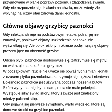
przyjmowane w planie poprawy poziomu i złagodzenia świądu.
Gdy nie rozpocznie się działania na chwila, może wtedy źle
wpłynąć na liczny stan zdrowia danej jednostki.
Główne objawy grzybicy paznokci
Gdy infekcja istnieje na podstawowym etapie, potrafi jej nie
zauważyć, ponieważ objawy uszkodzenia paznokci nie
wyświetlają się. Ale po określonym okresie podejmują się objawy
prezentujące na obecność grzyba:
Odcień płytki paznokcia dostosowuje się, zatrzymuje się mętny,
co wskazuje na zakażenie grzybicze
W początkowym rzucie nie uważa się poważnych zmian, jednak
z czasem płytka paznokciowa zatrzymuje się cięższa i nierówna
Bolesność paznokcia jest używana podczas noszenia butów
Skóra wysycha między palcami, robią się małe pęknięcia
Występuje silny świąd skóry, który zawsze jest znaleziony
między palcami stóp.
Gdy pojawią się pierwsze symptomy, warto wiedzieć, które są
domowe środki na grzybicę paznokci.