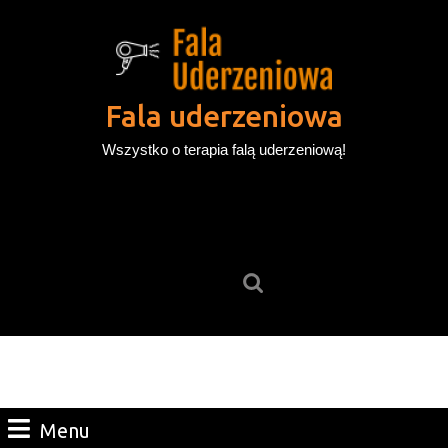
Skip
to
content
Skip
to
Fala uderzeniowa
content
Wszystko o terapia falą uderzeniową!
Search
for:
Menu
Menu