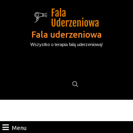
Skip
to
content
Skip
to
Fala uderzeniowa
content
Wszystko o terapia falą uderzeniową!
Search
for:
Menu
Menu