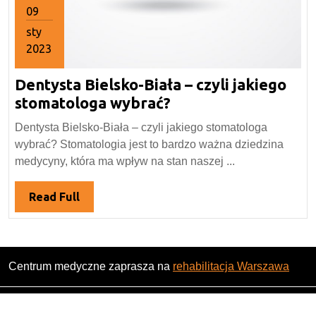
09
sty
2023
9
Dentysta Bielsko-Biała – czyli jakiego
stycznia
2023
Dentysta
stomatologa wybrać?
Bielsko-
Dentysta Bielsko-Biała – czyli jakiego stomatologa
Biała
wybrać? Stomatologia jest to bardzo ważna dziedzina
–
medycyny, która ma wpływ na stan naszej ...
czyli
jakiego
Read
Read Full
stomatologa
Full
wybrać?
Centrum medyczne zaprasza na
rehabilitacja Warszawa
Magazine WordPress Theme
By Themesglance