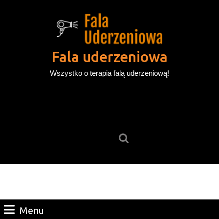
Skip
to
content
Skip
to
Fala uderzeniowa
content
Wszystko o terapia falą uderzeniową!
Search
for:
Menu
Menu