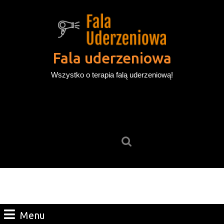
Skip
to
content
Skip
to
Fala uderzeniowa
content
Wszystko o terapia falą uderzeniową!
Search
for:
Menu
Menu