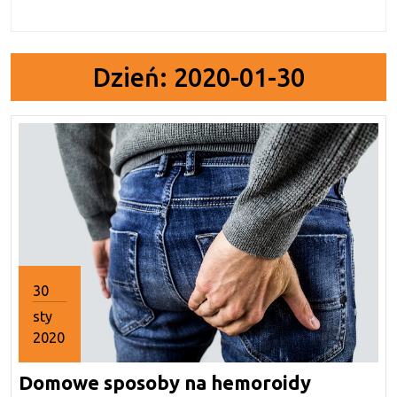
Dzień:
2020-01-30
30
sty
2020
30
Domowe sposoby na hemoroidy
stycznia