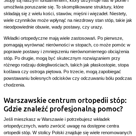
Stopy są naszym fundamentem, który utrzymuje nas w pionie i
umożliwia poruszanie się. To skomplikowane struktury, które
składają się z wielu kości, stawów, mięśni i więzadeł. Niestety,
wiele czynników może wpłynąć na niezdrowy stan stóp, takie jak
nieodpowiednie obuwie, wady postawy, czy urazy.
Wkładki ortopedyczne mają wiele zastosowań. Po pierwsze,
pomagają wyrównać nierówności w stopach, co może pomóc w
poprawie postawy i zmniejszeniu nierównomiernego obciążenia
stóp. Po drugie, mogą być skutecznym rozwiązaniem przy
różnego rodzaju dolegliwościach, takich jak płaskostopie, stopa
koślawa czy ostroga piętowa. Po trzecie, mogą zapobiegać
powstawaniu bolesnych odcisków czy odczuwaniu bólu podczas
chodzenia.
Warszawskie centrum ortopedii stóp:
Gdzie znaleźć profesjonalną pomoc?
Jeśli mieszkasz w Warszawie i potrzebujesz wkładek
ortopedycznych, warto zwrócić uwagę na dostępne centra
ortopedii stóp. W stolicy Polski znajduje się wiele renomowanych