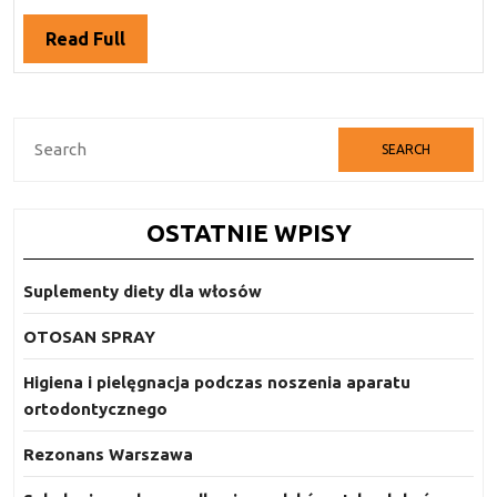
sklepie
stacjonarnym
Read
Read Full
czy
Full
internetowym?
Search
for:
OSTATNIE WPISY
Suplementy diety dla włosów
OTOSAN SPRAY
Higiena i pielęgnacja podczas noszenia aparatu
ortodontycznego
Rezonans Warszawa