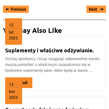
Nawigacja
Previous
Next
Previous
Next
wpisu
post:
post:
12
You May Also Like
lut
2023
12
Suple
Suplementy i właściwe odżywianie.
lutego
2023
i
Dzisiaj sportowcy, chcąc osiągnąć odpowiednie wyniki,
właśc
muszą pomyśleć o właściwym zaopatrzeniu się w
odżyw
konkretne suplementy takie, które będą w stanie ...
Read
Read Full
13
Full
kwi
2023
13
kwietnia