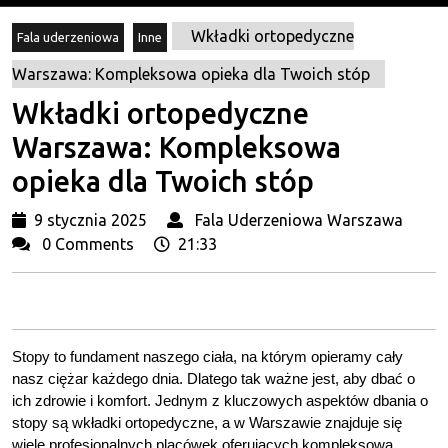
Wkładki ortopedyczne
Fala uderzeniowa
Inne
Warszawa: Kompleksowa opieka dla Twoich stóp
Wkładki ortopedyczne
Warszawa: Kompleksowa
opieka dla Twoich stóp
9
Fala
9 stycznia 2025
Fala Uderzeniowa Warszawa
stycznia
Ude
0 Comments
21:33
2025
War
Stopy to fundament naszego ciała, na którym opieramy cały
nasz ciężar każdego dnia. Dlatego tak ważne jest, aby dbać o
ich zdrowie i komfort. Jednym z kluczowych aspektów dbania o
stopy są wkładki ortopedyczne, a w Warszawie znajduje się
wiele profesjonalnych placówek oferujących kompleksową