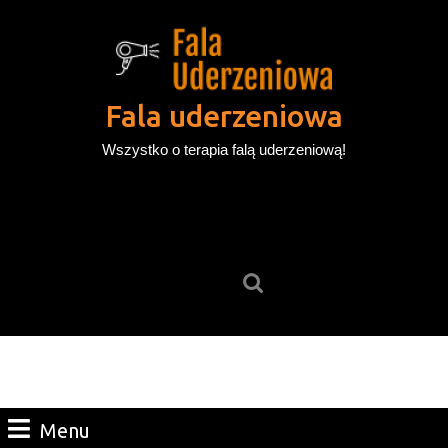
Skip
to
content
Skip
to
Fala uderzeniowa
content
Wszystko o terapia falą uderzeniową!
Search
for:
Menu
Menu