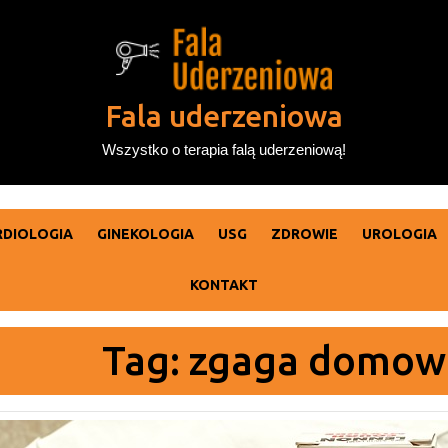
Fala uderzeniowa
Wszystko o terapia falą uderzeniową!
RDIOLOGIA
GINEKOLOGIA
USG
ZDROWIE
UROLOGIA
KONTAKT
Tag:
zgaga domow