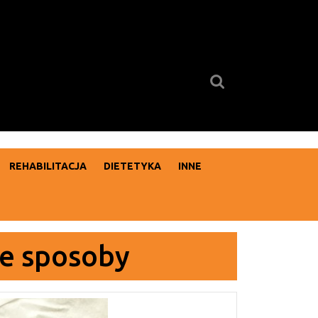
Search
for:
REHABILITACJA
DIETETYKA
INNE
e sposoby