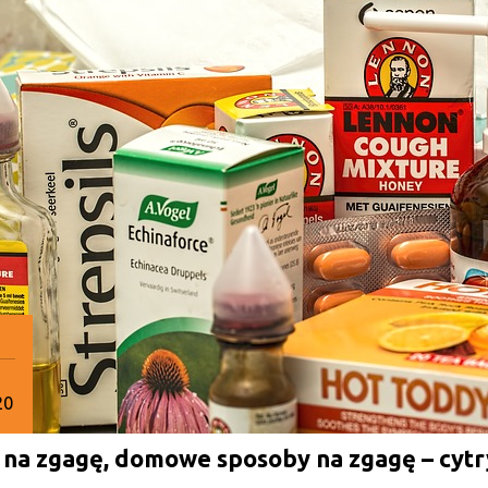
20
 na zgagę, domowe sposoby na zgagę – cyt
cznia
20