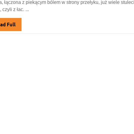
, łączona z piekącym bólem w strony przełyku, już wiele stule
 czyli z łac. ...
Read
ad Full
Full