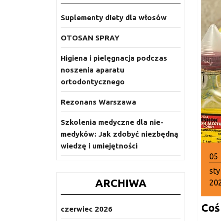
Suplementy diety dla włosów
OTOSAN SPRAY
Higiena i pielęgnacja podczas
noszenia aparatu
ortodontycznego
Rezonans Warszawa
Szkolenia medyczne dla nie-
medyków: Jak zdobyć niezbędną
wiedzę i umiejętności
05
sty
ARCHIWA
20
5
Coś
sty
czerwiec 2026
20