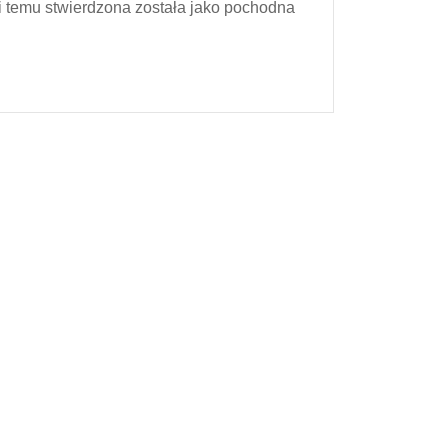
ci temu stwierdzona została jako pochodna
zgagę,
domowe
sposoby
na
zgagę
–
cytryna