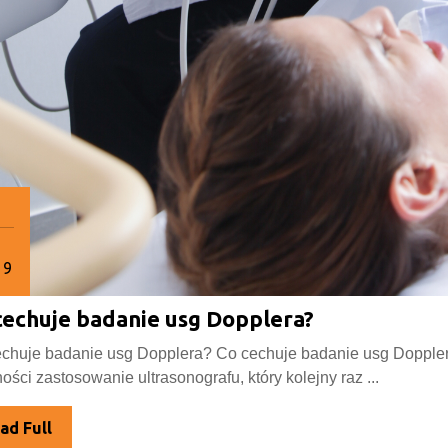
19
Co
cechuje badanie usg Dopplera?
rpnia
19
cechuje
chuje badanie usg Dopplera? Co cechuje badanie usg Dopple
badanie
ności zastosowanie ultrasonografu, który kolejny raz ...
usg
Dopplera?
Read
ad Full