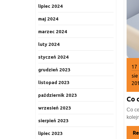
lipiec 2024
maj 2024
marzec 2024
luty 2024
styczeń 2024
17
grudzień 2023
sie
listopad 2023
20
17
październik 2023
Co 
sie
20
wrzesień 2023
Co ce
kolej
sierpień 2023
Re
lipiec 2023