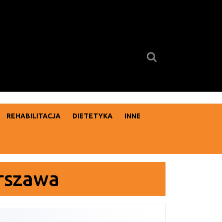
Search
for:
REHABILITACJA
DIETETYKA
INNE
arszawa