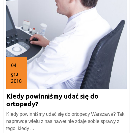
04
gru
2018
4
Kiedy powinniśmy udać się do
grudnia
2018
Kiedy
ortopedy?
powinniśmy
Kiedy powinniśmy udać się do ortopedy Warszawa? Tak
udać
naprawdę wielu z nas nawet nie zdaje sobie sprawy z
się
tego, kiedy ...