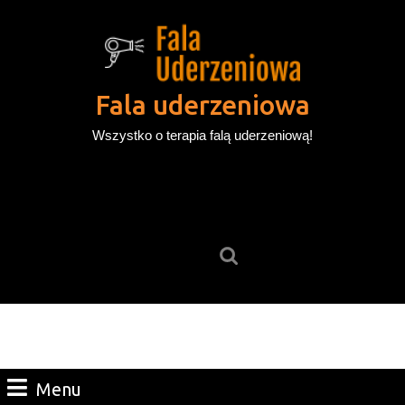
Skip
to
content
Skip
to
Fala uderzeniowa
content
Wszystko o terapia falą uderzeniową!
Search
for:
Menu
Menu