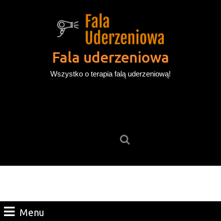
Skip
to
content
Skip
to
Fala uderzeniowa
content
Wszystko o terapia falą uderzeniową!
Search
for:
Menu
Menu