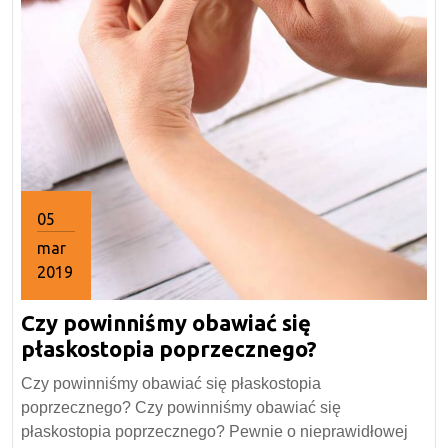
05
mar
2019
5
Czy powinniśmy obawiać się
marca
2019
Czy
płaskostopia poprzecznego?
powinniśmy
Czy powinniśmy obawiać się płaskostopia
obawiać
poprzecznego? Czy powinniśmy obawiać się
się
płaskostopia poprzecznego? Pewnie o nieprawidłowej