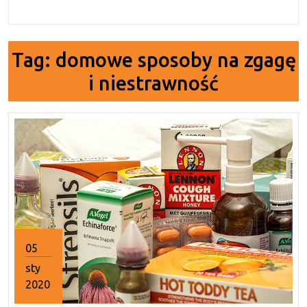
Tag:
domowe sposoby na zgagę
i niestrawność
05
sty
2020
5