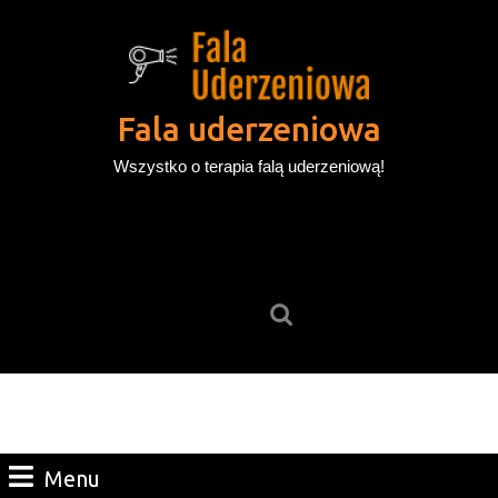
Skip
to
content
Skip
to
Fala uderzeniowa
content
Wszystko o terapia falą uderzeniową!
Search
for:
Menu
Menu