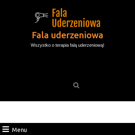
Skip
to
content
Skip
to
Fala uderzeniowa
content
Wszystko o terapia falą uderzeniową!
Search
for:
Menu
Menu