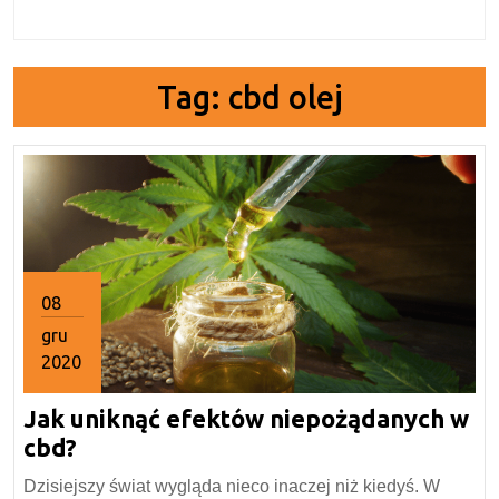
Tag:
cbd olej
08
gru
2020
8
Jak uniknąć efektów niepożądanych w
grudnia
2020
Jak
cbd?
uniknąć
Dzisiejszy świat wygląda nieco inaczej niż kiedyś. W