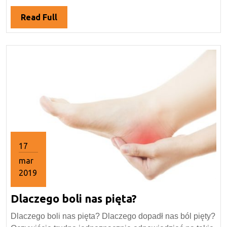
w
normalnym
Read
Read Full
funkcjonowaniu?
Full
17
mar
2019
17
Dlaczego
Dlaczego boli nas pięta?
marca
2019
boli
Dlaczego boli nas pięta? Dlaczego dopadł nas ból pięty?
nas