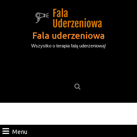
Skip
to
content
Skip
to
Fala uderzeniowa
content
Wszystko o terapia falą uderzeniową!
Search
for:
Menu
Menu