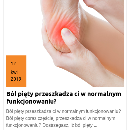
12
kwi
2019
12
Ból pięty przeszkadza ci w normalnym
kwietnia
2019
Ból
funkcjonowaniu?
pięty
Ból pięty przeszkadza ci w normalnym funkcjonowaniu?
przeszkadza
Ból pięty coraz częściej przeszkadza ci w normalnym
ci
funkcjonowaniu? Dostrzegasz, iż ból pięty ...