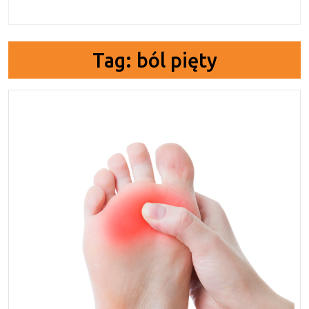
Tag:
ból pięty