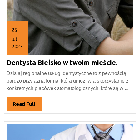
25
lut
2023
25
Dentys
Dentysta Bielsko w twoim mieście.
lutego
2023
Bielsk
Dzisiaj regionalne usługi dentystyczne to z pewnością
w
bardzo przyjazna forma, która umożliwia skorzystanie z
twoim
konkretnych placówek stomatologicznych, które są w ...
mieści
Read
Read Full
Full