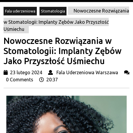
Nowoczesne Rozwiązania
Fala uderzeniowa
Stomatologia
w Stomatologii: Implanty Zębów Jako Przyszłość
Uśmiechu
Nowoczesne Rozwiązania w
Stomatologii: Implanty Zębów
Jako Przyszłość Uśmiechu
23
Fala
23 lutego 2024
Fala Uderzeniowa Warszawa
lutego
Uder
0 Comments
20:37
2024
War