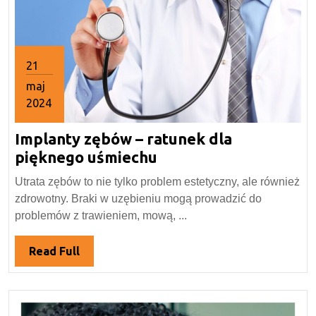
21
maj
2024
21
Implanty zębów – ratunek dla
maja
2024
Implanty
pięknego uśmiechu
zębów
Utrata zębów to nie tylko problem estetyczny, ale również
–
zdrowotny. Braki w uzębieniu mogą prowadzić do
ratunek
problemów z trawieniem, mową, ...
dla
pięknego
Read
Read Full
uśmiechu
Full