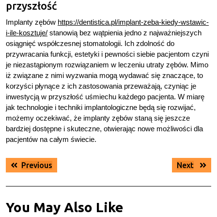
przyszłość
Implanty zębów
https://dentistica.pl/implant-zeba-kiedy-wstawic-
i-ile-kosztuje/
stanowią bez wątpienia jedno z najważniejszych
osiągnięć współczesnej stomatologii. Ich zdolność do
przywracania funkcji, estetyki i pewności siebie pacjentom czyni
je niezastąpionym rozwiązaniem w leczeniu utraty zębów. Mimo
iż związane z nimi wyzwania mogą wydawać się znaczące, to
korzyści płynące z ich zastosowania przeważają, czyniąc je
inwestycją w przyszłość uśmiechu każdego pacjenta. W miarę
jak technologie i techniki implantologiczne będą się rozwijać,
możemy oczekiwać, że implanty zębów staną się jeszcze
bardziej dostępne i skuteczne, otwierając nowe możliwości dla
pacjentów na całym świecie.
Nawigacja
Previous
Next
Previous
Next
wpisu
post:
post:
You May Also Like