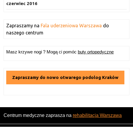
czerwiec 2016
Zapraszamy na
Fala uderzeniowa Warszawa
do
naszego centrum
Masz krzywe nogi ? Mogą ci pomóc
buty ortopedyczne
Zapraszamy do nowo otwarego podolog Kraków
Centrum medyczne zaprasza na
rehabilitacja Warszawa
Magazine WordPress Theme
By Themesglance