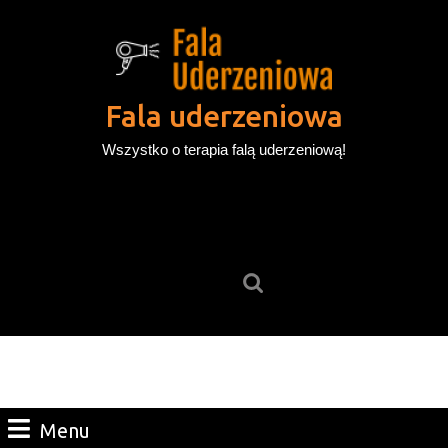
Skip
to
content
Skip
to
Fala uderzeniowa
content
Wszystko o terapia falą uderzeniową!
Search
for:
Menu
Menu