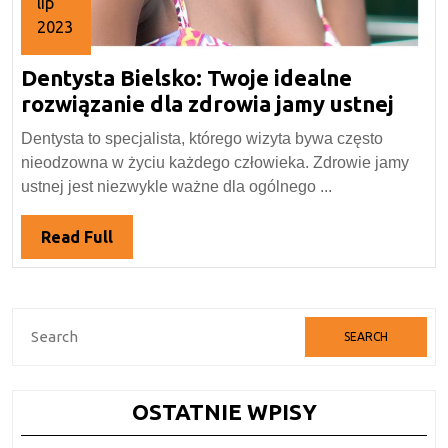
lip
2023
17
Dentysta Bielsko: Twoje idealne
lipca
2023
Dent
rozwiązanie dla zdrowia jamy ustnej
Biels
Dentysta to specjalista, którego wizyta bywa często
Twoj
nieodzowna w życiu każdego człowieka. Zdrowie jamy
idea
ustnej jest niezwykle ważne dla ogólnego ...
rozw
dla
Read
Read Full
zdro
Full
jamy
ustne
Search
for:
OSTATNIE WPISY