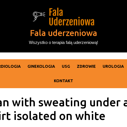
Fala uderzeniowa
Wszystko o terapia falą uderzeniową!
RDIOLOGIA
GINEKOLOGIA
USG
ZDROWIE
UROLOGIA
KONTAKT
n with sweating under a
irt isolated on white