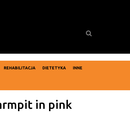
Search
for:
REHABILITACJA
DIETETYKA
INNE
rmpit in pink