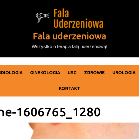
Fala uderzeniowa
Wszystko o terapia falą uderzeniową!
RDIOLOGIA
GINEKOLOGIA
USG
ZDROWIE
UROLOGIA
KONTAKT
ne-1606765_1280