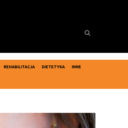
Search
for:
REHABILITACJA
DIETETYKA
INNE