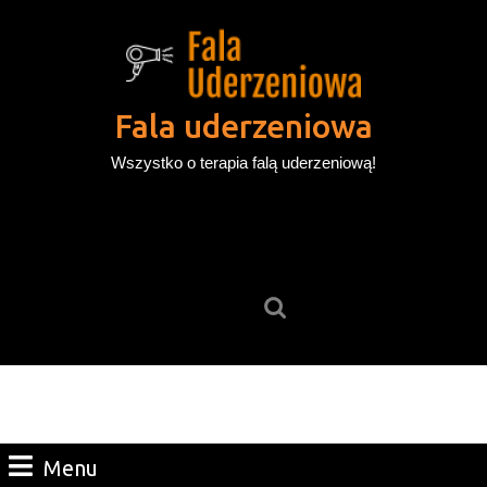
Skip
to
content
Skip
to
Fala uderzeniowa
content
Wszystko o terapia falą uderzeniową!
Search
for:
Menu
Menu