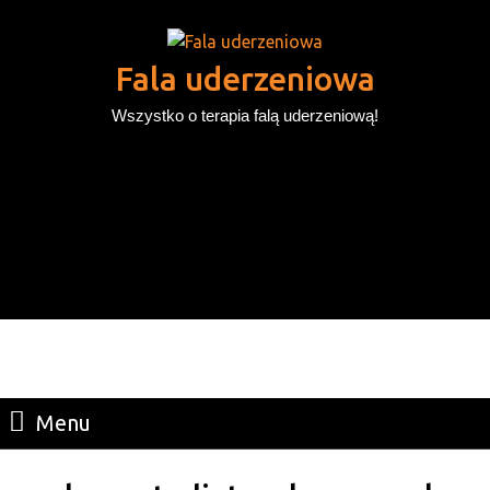
Skip
to
content
Fala uderzeniowa
Skip
Wszystko o terapia falą uderzeniową!
to
content
Search
for:
Menu
Menu