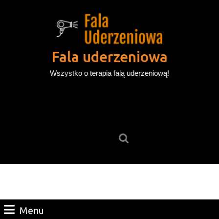
Skip
to
content
Skip
to
Fala uderzeniowa
content
Wszystko o terapia falą uderzeniową!
Search
for:
Menu
Menu