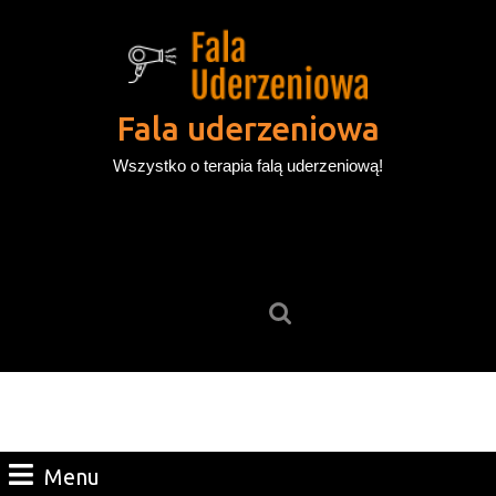
Skip
to
content
Skip
to
Fala uderzeniowa
content
Wszystko o terapia falą uderzeniową!
Search
for:
Menu
Menu