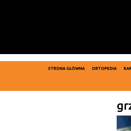
Skip
to
content
Skip
to
content
STRONA GŁÓWNA
ORTOPEDIA
KA
gr