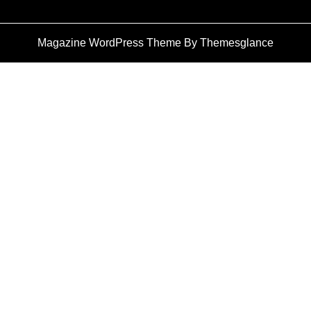
Magazine WordPress Theme
By Themesglance