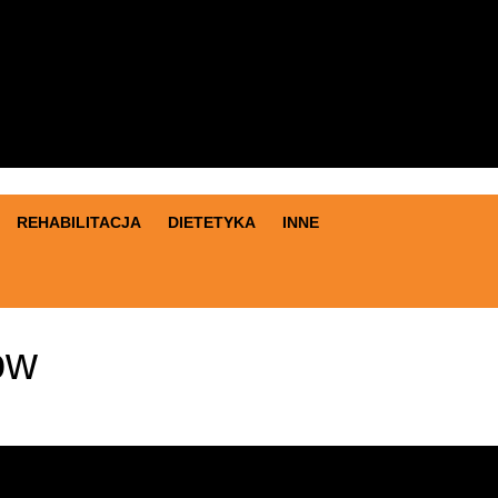
Search
for:
REHABILITACJA
DIETETYKA
INNE
ow