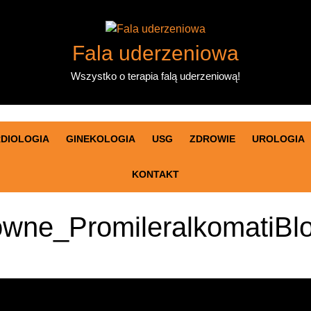
Fala uderzeniowa
Wszystko o terapia falą uderzeniową!
DIOLOGIA
GINEKOLOGIA
USG
ZDROWIE
UROLOGIA
KONTAKT
ówne_PromileralkomatiBl